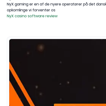
NyX gaming er en af de nyere operatører på det dansk
opkomlinge vi forventer os
NyX casino software review