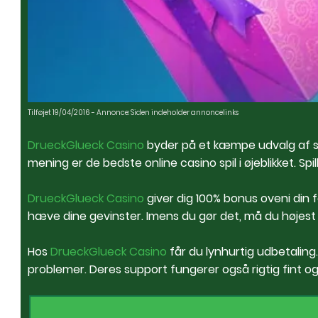
Tilføjet 19/04/2016 - Annonce: Siden indeholder annoncelinks
DrueckGlueck Casino
byder på et kæmpe udvalg af sp
mening er de bedste online casino spil i øjeblikket. Sp
DrueckGlueck Casino
giver dig 100% bonus oveni din f
hæve dine gevinster. Imens du gør det, må du højest sa
Hos
DrueckGlueck Casino
får du lynhurtig udbetaling
problemer. Deres support fungerer også rigtig fint o