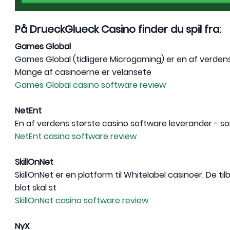
På DrueckGlueck Casino finder du spil fra:
Games Global
Games Global (tidligere Microgaming) er en af verdens
Mange af casinoerne er velansete
Games Global casino software review
NetEnt
En af verdens største casino software leverandør 
NetEnt casino software review
SkillOnNet
SkillOnNet er en platform til Whitelabel casinoer. De ti
blot skal st
SkillOnNet casino software review
NyX