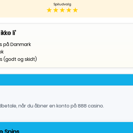
Spiludvalg
★
★
★
★
★
ikke li'
s på Danmark
ok
 (godt og skidt)
dbetale, når du åbner en konto på 888 casino.
e Spins