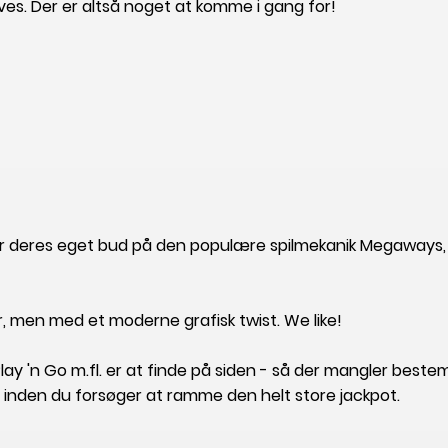
ves. Der er altså noget at komme i gang for!
ver deres eget bud på den populære spilmekanik Megaways
er, men med et moderne grafisk twist. We like!
lay 'n Go m.fl. er at finde på siden - så der mangler beste
t, inden du forsøger at ramme den helt store jackpot.