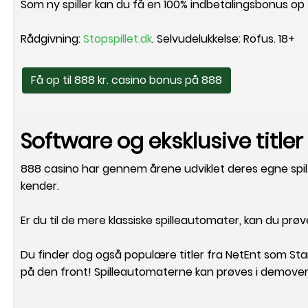
Som ny spiller kan du få en 100% indbetalingsbonus op 
Rådgivning:
Stopspillet.dk
. Selvudelukkelse: Rofus. 18+
Få op til 888 kr. casino bonus på 888
Software og eksklusive titler
888 casino har gennem årene udviklet deres egne spi
kender.
Er du til de mere klassiske spilleautomater, kan du prø
Du finder dog også populære titler fra NetEnt som Starb
på den front! Spilleautomaterne kan prøves i demoversi