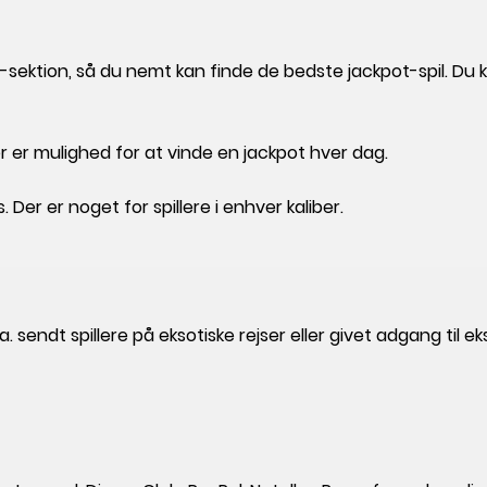
-sektion, så du nemt kan finde de bedste jackpot-spil. Du
er er mulighed for at vinde en jackpot hver dag.
er er noget for spillere i enhver kaliber.
sendt spillere på eksotiske rejser eller givet adgang til ek