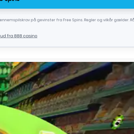
gennemspilskrav på gevinster fra Free Spins. Regler og vilkår gælder. R
bud fra 888 casino