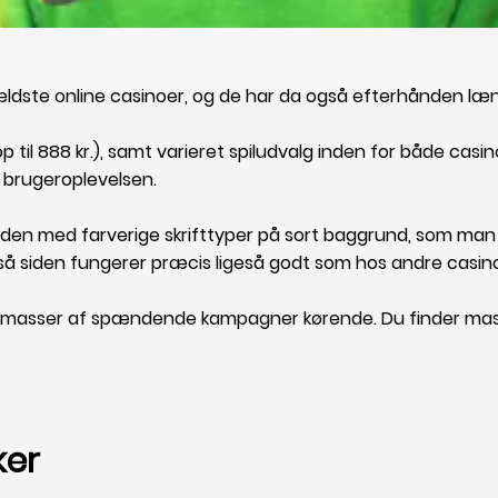
ldste online casinoer, og de har da også efterhånden læn
op til 888 kr.), samt varieret spiludvalg inden for både ca
 brugeroplevelsen.
iden med farverige skrifttyper på sort baggrund, som man 
så siden fungerer præcis ligeså godt som hos andre casin
 masser af spændende kampagner kørende. Du finder masser 
ker