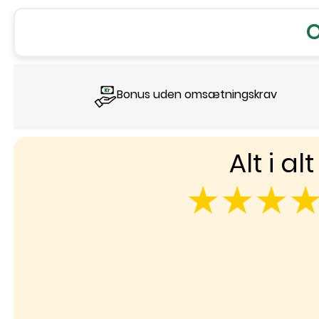
O
Bonus uden omsætningskrav
Alt i alt
★
★
★