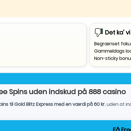
Det ka' vi 
Begrænset foku
Gammeldags lo
Non-sticky bonus
ree Spins uden indskud på 888 casino
pins til Gold Blitz Express med en værdi på 60 kr.
uden at in
Få Fre