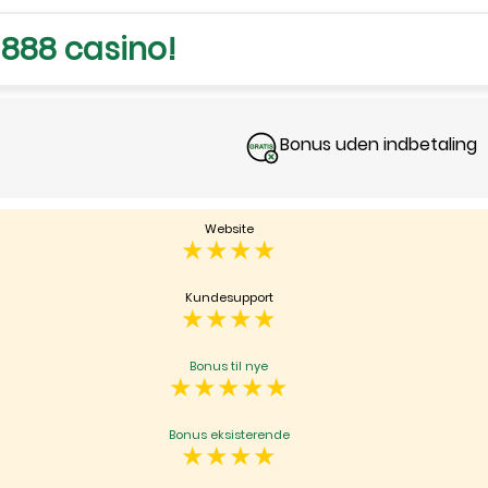
 888 casino!
Bonus uden indbetaling
Website
★
★
★
★
Kundesupport
★
★
★
★
Bonus til nye
★
★
★
★
★
Bonus eksisterende
★
★
★
★