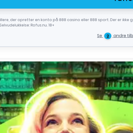
lere, der opretter en konto på 888 casino eller 888 sport. Der er ikke 
 Selvudelukkelse: Rofus.nu. 18+
Se
andre til
2