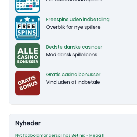
Freespins uden indbetaling
Overblik for nye spillere
Bedste danske casinoer
Med dansk spillelicens
Gratis casino bonusser
Vind uden at indbetale
Nyheder
Nyt fodboldmangerspil hos Betinia - Mega 11