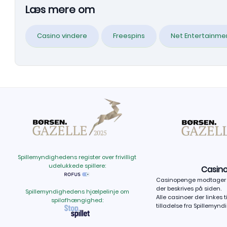
Læs mere om
Casino vindere
Freespins
Net Entertainme
Spillemyndighedens register over frivilligt
udelukkede spillere:
Casin
Casinopenge modtager b
der beskrives på siden.
Spillemyndighedens hjælpelinje om
Alle casinoer der linkes
spilafhængighed:
tilladelse fra Spillemyn