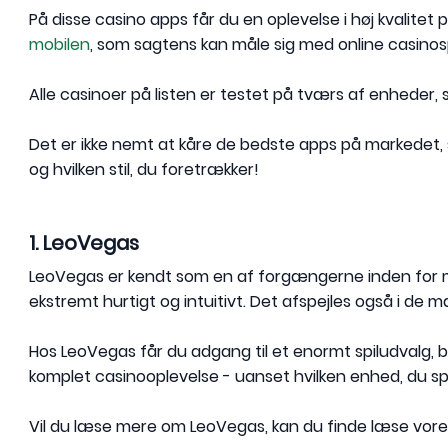
På disse casino apps får du en oplevelse i høj kvalitet 
mobilen
, som sagtens kan måle sig med online casino
Alle casinoer på listen er testet på tværs af enheder, s
Det er ikke nemt at kåre de bedste apps på markedet, 
og hvilken stil, du foretrækker!
1. LeoVegas
LeoVegas er kendt som en af forgængerne inden for mob
ekstremt hurtigt og intuitivt. Det afspejles også i d
Hos LeoVegas får du adgang til et enormt spiludvalg, b
komplet casinooplevelse - uanset hvilken enhed, du spil
Vil du læse mere om LeoVegas, kan du finde læse vore