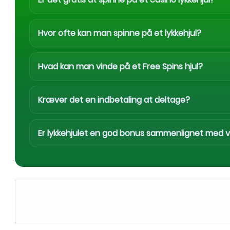
Hvor ofte kan man spinne på et lykkehjul?
Hvad kan man vinde på et Free Spins hjul?
Kræver det en indbetaling at deltage?
Er lykkehjulet en god bonus sammenlignet med 