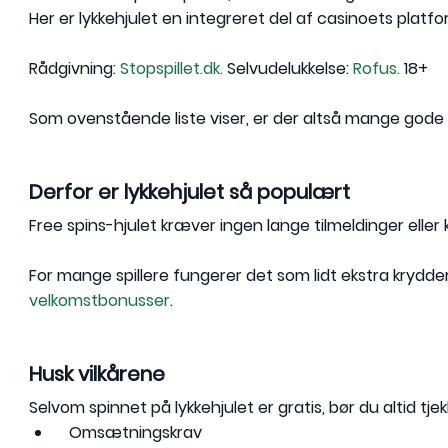
Her er lykkehjulet en integreret del af casinoets plat
Rådgivning:
Stopspillet.dk.
Selvudelukkelse:
Rofus.
18+
Som ovenstående liste viser, er der altså mange gode
Derfor er lykkehjulet så populært
Free spins-hjulet kræver ingen lange tilmeldinger ell
For mange spillere fungerer det som lidt ekstra krydderi
velkomstbonusser
.
Husk vilkårene
Selvom spinnet på lykkehjulet er gratis, bør du altid tjek
Omsætningskrav