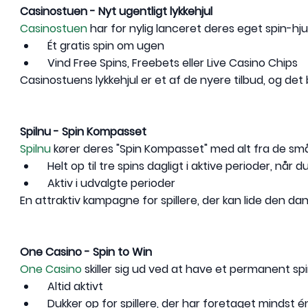
Casinostuen - Nyt ugentligt lykkehjul
Casinostuen
har for nylig lanceret deres eget spin-hjul
Ét gratis spin om ugen
Vind Free Spins, Freebets eller Live Casino Chips
Casinostuens lykkehjul er et af de nyere tilbud, og de
Spilnu - Spin Kompasset
Spilnu
kører deres "Spin Kompasset" med alt fra de små
Helt op til tre spins dagligt i aktive perioder, når d
Aktiv i udvalgte perioder
En attraktiv kampagne for spillere, der kan lide den dans
One Casino - Spin to Win
One Casino
skiller sig ud ved at have et permanent spin
Altid aktivt
Dukker op for spillere, der har foretaget mindst é