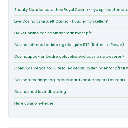
Sneaky Slots lanceret hos Royal Casino - nye spilleautomater
Live Casino vs virtuelt Casino - hvad er forskellen?
Hvilket online casino vinder man mest på?
Casinospil med bedste og dårligste RTP (Return to Player)
Casinoapps - en bedre oplevelse end casino i browseren?
Oplev Las Vegas for 10 øre: LeoVegas byder indenfor på M
Casinoturneringer og leaderboard konkurrencer i Danmark
Casino med lav indbetaling
Flere casino nyheder