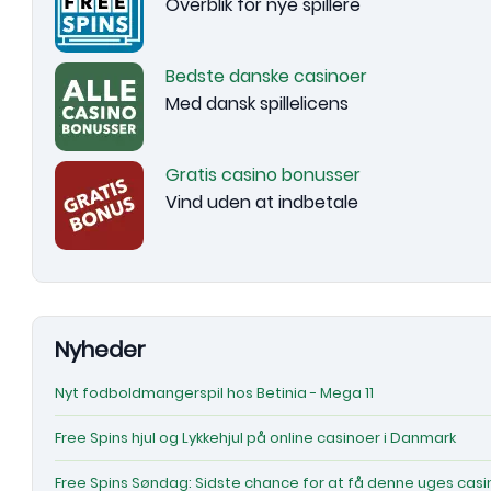
Overblik for nye spillere
Bedste danske casinoer
Med dansk spillelicens
Gratis casino bonusser
Vind uden at indbetale
Nyheder
Nyt fodboldmangerspil hos Betinia - Mega 11
Free Spins hjul og Lykkehjul på online casinoer i Danmark
Free Spins Søndag: Sidste chance for at få denne uges cas