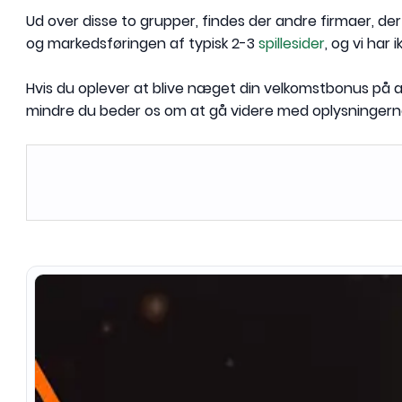
Ud over disse to grupper, findes der andre firmaer, der
og markedsføringen af typisk 2-3
spillesider
, og vi har
Hvis du oplever at blive næget din velkomstbonus på an
mindre du beder os om at gå videre med oplysningern