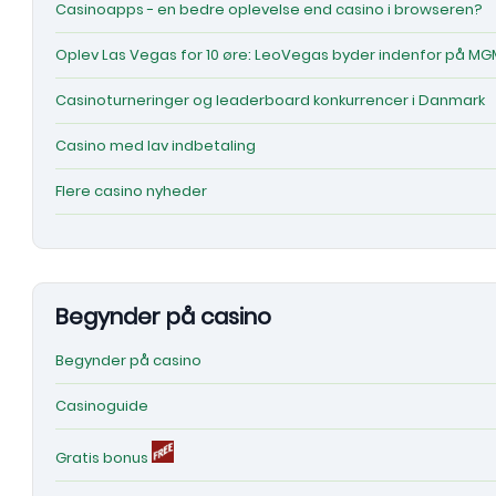
Casinoapps - en bedre oplevelse end casino i browseren?
Oplev Las Vegas for 10 øre: LeoVegas byder indenfor på M
Casinoturneringer og leaderboard konkurrencer i Danmark
Casino med lav indbetaling
Flere casino nyheder
Begynder på casino
Begynder på casino
Casinoguide
Gratis bonus