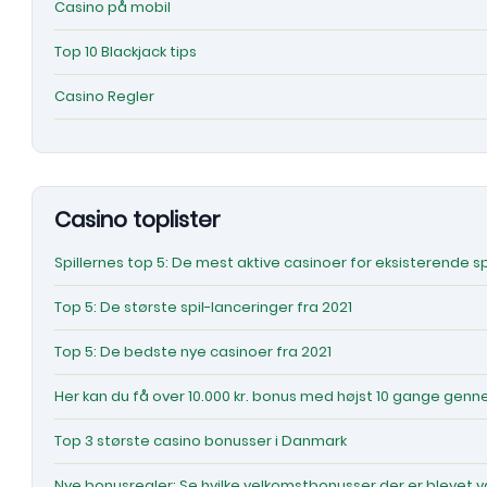
Casino på mobil
Top 10 Blackjack tips
Casino Regler
Casino toplister
Spillernes top 5: De mest aktive casinoer for eksisterende sp
Top 5: De største spil-lanceringer fra 2021
Top 5: De bedste nye casinoer fra 2021
Her kan du få over 10.000 kr. bonus med højst 10 gange genn
Top 3 største casino bonusser i Danmark
Nye bonusregler: Se hvilke velkomstbonusser der er blevet