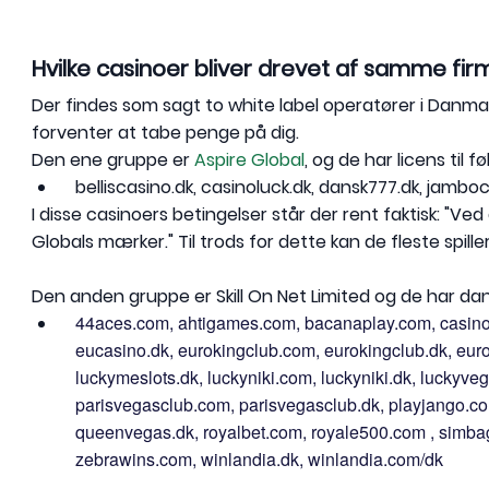
Hvilke casinoer bliver drevet af samme fi
Der findes som sagt to white label operatører i Danmar
forventer at tabe penge på dig.
Den ene gruppe er
Aspire Global
, og de har licens til 
belliscasino.dk, casinoluck.dk, dansk777.dk, jamboc
I disse casinoers betingelser står der rent faktisk: 
Globals mærker." Til trods for dette kan de fleste sp
Den anden gruppe er Skill On Net Limited og de har dansk
44aces.com, ahtigames.com, bacanaplay.com, casinoa
eucasino.dk, eurokingclub.com, eurokingclub.dk, euro
luckymeslots.dk, luckyniki.com, luckyniki.dk, lucky
parisvegasclub.com, parisvegasclub.dk, playjango.com
queenvegas.dk, royalbet.com, royale500.com , simbag
zebrawins.com, winlandia.dk, winlandia.com/dk