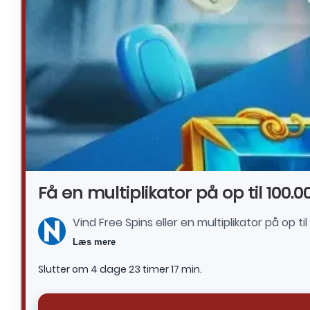
Få en multiplikator på op til 100.0
Vind Free Spins eller en multiplikator på op ti
Læs mere
Slutter om
4
dage
23
timer
17
min.