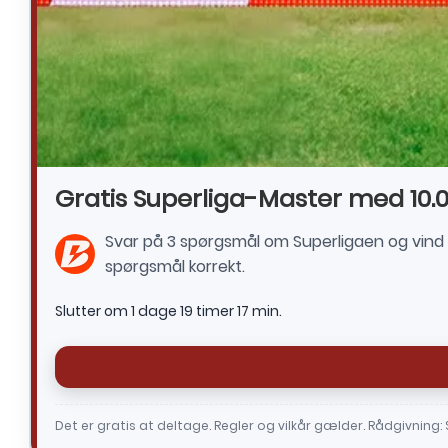
Gratis Superliga-Master med 10.00
Svar på 3 spørgsmål om Superligaen og vind op t
spørgsmål korrekt.
Slutter om
1
dage
19
timer
17
min.
Det er gratis at deltage. Regler og vilkår gælder. Rådgivning: S