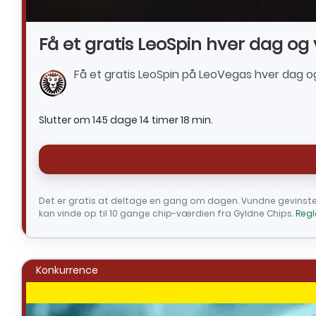
Få et gratis LeoSpin hver dag og 
Få et gratis LeoSpin på LeoVegas hver dag og vi
Slutter om
145
dage
14
timer
18
min.
Det er gratis at deltage en gang om dagen. Vundne gevinster
kan vinde op til 10 gange chip-værdien fra Gyldne Chips.
Regl
Konkurrence