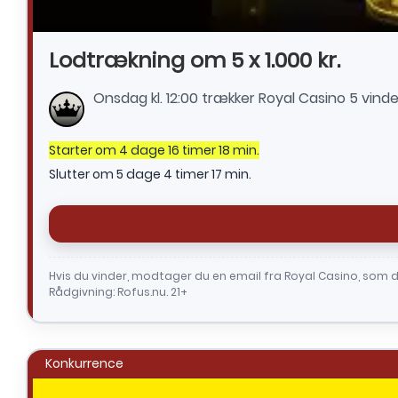
Lodtrækning om 5 x 1.000 kr.
Onsdag kl. 12:00 trækker Royal Casino 5 vindere
Starter om
4
dage
16
timer
18
min.
Slutter om
5
dage
4
timer
17
min.
Hvis du vinder, modtager du en email fra Royal Casino, som du
Rådgivning: Rofus.nu. 21+
Konkurrence