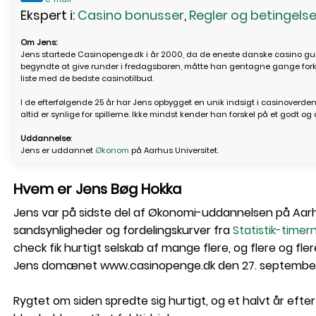
Ekspert i:
Casino bonusser
,
Regler og betingelse
Om Jens:
Jens startede Casinopenge.dk i år 2000, da de eneste danske casino guid
begyndte at give runder i fredagsbaren, måtte han gentagne gange fork
liste med de bedste casinotilbud.
I de efterfølgende 25 år har Jens opbygget en unik indsigt i casinoverden
altid er synlige for spillerne. Ikke mindst kender han forskel på et godt og 
Uddannelse
:
Jens er uddannet
Økonom
på Aarhus Universitet.
Hvem er Jens Bøg Hokka
Jens var på sidste del af Økonomi-uddannelsen på Aarh
sandsynligheder og fordelingskurver fra
Statistik-timer
check fik hurtigt selskab af mange flere, og flere og f
Jens domænet www.casinopenge.dk den 27. september 2
Rygtet om siden spredte sig hurtigt, og et halvt år efter