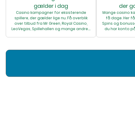
gælder i dag
der g
Casino kampagner for eksisterende
Mange casino ka
spillere, der gælder lige nu. Få overblik
få dage. Her få
over tilbud fra Mr Green, Royal Casino,
Spins og bonusser
LeoVegas, Spillehallen og mange andre....
du har konto på 