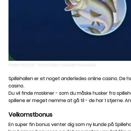
Tilføjet 27/02/2016 - Annonce: Siden indeholder annoncelinks
Spillehallen
er et noget anderledes online casino. De har
casino.
Du vil finde maskiner - som du måske husker fra spille
spillene er meget nemme at gå til - de har 1 stjerne. A
Velkomstbonus
En super fin bonus venter dig som ny kunde på Spillehal