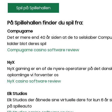
Spil på Spillehallen
På Spillehallen finder du spil fra:
Compugame
Det er mere end 40 år siden at de to selskaber Compu
kalder blot deres spil
Compugame casino software review
NyX
NyX gaming er en af de nyere operatører på det dansk
opkomlinge vi forventer os
NyX casino software review
Elk Studios
Elk Studios der åbnede sine virtuelle døre for kun 6 år 
på spilleauto