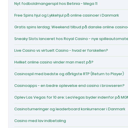
Nyt fodboldmangerspil hos Betinia - Mega 11
Free Spins hjul og Lykkehjul på online casinoer i Danmark
Gratis spins lørdag: Weekend tilbud på danske online casino
Sneaky Slots lanceret hos Royal Casino - nye spilleautomater
Live Casino vs virtuelt Casino - hvad er forskellen?
Hvilket online casino vinder man mest på?
Casinospil med bedste og dårligste RTP (Return to Player)
Casinoapps - en bedre oplevelse end casino i browseren?
Oplev Las Vegas for 10 øre: LeoVegas byder indenfor på M
Casinoturneringer og leaderboard konkurrencer i Danmark
Casino med lav indbetaling