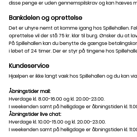
disse penge er uden gennemspilskrav og kan hæves 
Bankdelen og oprettelse
Det er uhyre nemt at komme igang hos Spillehallen. Føl
oprettelse vil der stå 75 kr. klar til burg. Ønsker du at
På Spillehallen kan du benytte de gængse betalingskor
i løbet af 24 timer. Der er styr på tingene hos Spillehall
Kundeservice
Hjælpen er ikke langt væk hos Spillehallen og du kan vi
Åbningstider mail:
Hverdage kl. 8.00-16.00 og kl. 20.00-23.00.
I weekenden samt på helligdage er åbningstiden kl. 11.00-
Åbningstider live chat:
Hverdage kl. 10.00-15.00 og kl. 20.00-23.00.
I weekenden samt på helligdage er åbningstiden kl. 11:00-