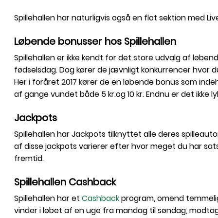
Spillehallen har naturligvis også en flot sektion med Live
Løbende bonusser hos Spillehallen
Spillehallen er ikke kendt for det store udvalg af løbe
fødselsdag. Dog kører de jævnligt konkurrencer hvor du 
Her i foråret 2017 kører de en løbende bonus som inde
af gange vundet både 5 kr.og 10 kr. Endnu er det ikke 
Jackpots
Spillehallen har Jackpots tilknyttet alle deres spilleau
af disse jackpots varierer efter hvor meget du har sat
fremtid.
Spillehallen Cashback
Spillehallen har et
Cashback
program, omend temmelig be
vinder i løbet af en uge fra mandag til søndag, modtag