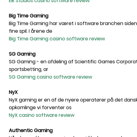
Elk Studios casino software review
Big Time Gaming
Big Time Gaming har været i software branchen siden s
fine spil. I årene de
Big Time Gaming casino software review
SG Gaming
SG Gaming - en afdeling af Scientific Games Corporation
sportsbetting, ar
SG Gaming casino software review
NyX
NyX gaming er en af de nyere operatører på det dansk
opkomlinge vi forventer os
NyX casino software review
Authentic Gaming