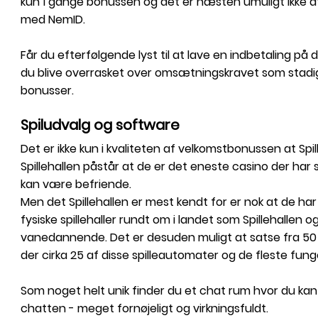
kun 1 gange bonussen og det er næsten umuligt ikke at 
med NemID.
Får du efterfølgende lyst til at lave en indbetaling på 
du blive overrasket over omsætningskravet som stadig
bonusser.
Spiludvalg og software
Det er ikke kun i kvaliteten af velkomstbonussen at Spi
Spillehallen påstår at de er det eneste casino der har 
kan være befriende.
Men det Spillehallen er mest kendt for er nok at de har 
fysiske spillehaller rundt om i landet som Spillehalle
vanedannende. Det er desuden muligt at satse fra 50 øre 
der cirka 25 af disse spilleautomater og de fleste funge
Som noget helt unik finder du et chat rum hvor du kan ch
chatten - meget fornøjeligt og virkningsfuldt.