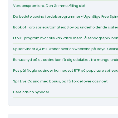
Verdenspremiere: Den Grimme Ælling slot
De bedste casino fordelsprogrammer - Ugentlige Free Spins
Book of Toro spilleautomaten: Sjov og underholdende spil
Et VIP-program hvor alle kan være med: Få søndagsspin, b
Spiller vinder 3,4 mil. kroner over en weekend på Royal Casin
Bonussnyd på et casino kan få dig udelukket fra mange and
Pas på! Nogle casinoer har nedsat RTP på populære spille
Spil Live Casino med bonus, og få fordel over casinoet
Flere casino nyheder