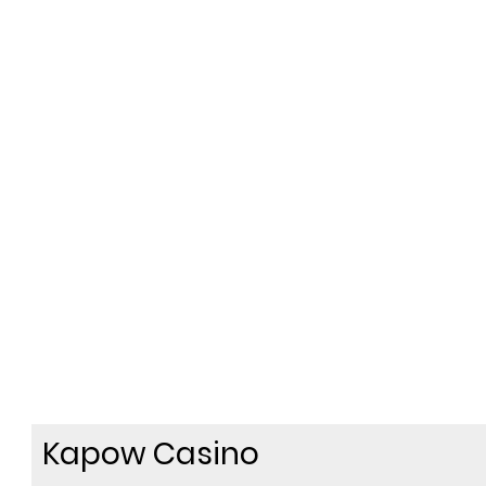
Kapow Casino