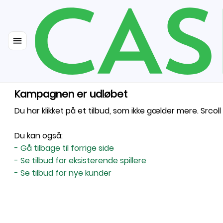
Kampagnen er udløbet
Du har klikket på et tilbud, som ikke gælder mere. Srco
Du kan også:
- Gå tilbage til forrige side
- Se tilbud for eksisterende spillere
- Se tilbud for nye kunder