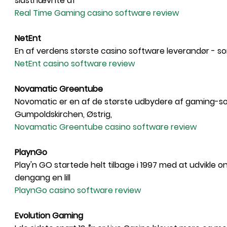
sidstnævnte af
Real Time Gaming casino software review
NetEnt
En af verdens største casino software leverandør 
NetEnt casino software review
Novamatic Greentube
Novomatic er en af de største udbydere af gaming-sof
Gumpoldskirchen, Østrig,
Novamatic Greentube casino software review
PlaynGo
Play'n GO startede helt tilbage i 1997 med at udvikle
dengang en lill
PlaynGo casino software review
Evolution Gaming