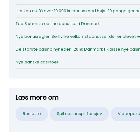
Her kan du få over 10.000 kr. bonus med højst 10 gange genn
Top 3 største casino bonusser i Danmark
Nye bonusregler: Se hvilke velkomstbonusser der er blevet
De største casino nyheder i 2019: Danmark fik disse nye casi
Nye danske casinoer
Læs mere om
Roulette
Spil casinospil for sjov
Videopoke