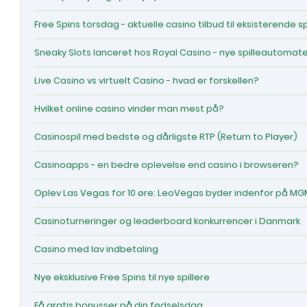
Free Spins torsdag - aktuelle casino tilbud til eksisterende sp
Sneaky Slots lanceret hos Royal Casino - nye spilleautomater
Live Casino vs virtuelt Casino - hvad er forskellen?
Hvilket online casino vinder man mest på?
Casinospil med bedste og dårligste RTP (Return to Player)
Casinoapps - en bedre oplevelse end casino i browseren?
Oplev Las Vegas for 10 øre: LeoVegas byder indenfor på M
Casinoturneringer og leaderboard konkurrencer i Danmark
Casino med lav indbetaling
Nye eksklusive Free Spins til nye spillere
Få gratis bonusser på din fødselsdag