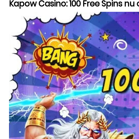
Kapow Casino: 100 Free Spins nu