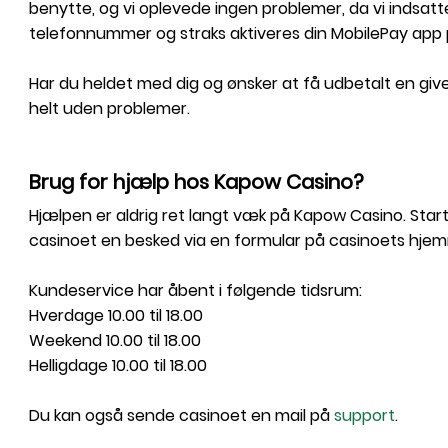
benytte, og vi oplevede ingen problemer, da vi indsat
telefonnummer og straks aktiveres din MobilePay app p
Har du heldet med dig og ønsker at få udbetalt en gi
helt uden problemer.
Brug for hjælp hos Kapow Casino?
Hjælpen er aldrig ret langt væk på Kapow Casino. Start
casinoet en besked via en formular på casinoets hjemme
Kundeservice har åbent i følgende tidsrum:
Hverdage 10.00 til 18.00
Weekend 10.00 til 18.00
Helligdage 10.00 til 18.00
Du kan også sende casinoet en mail på
support
.