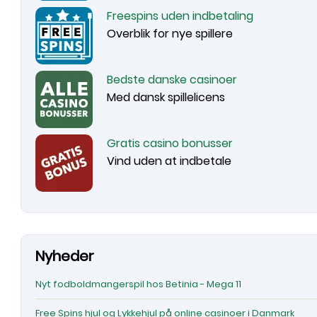
Freespins uden indbetaling
Overblik for nye spillere
Bedste danske casinoer
Med dansk spillelicens
Gratis casino bonusser
Vind uden at indbetale
Nyheder
Nyt fodboldmangerspil hos Betinia - Mega 11
Free Spins hjul og Lykkehjul på online casinoer i Danmark