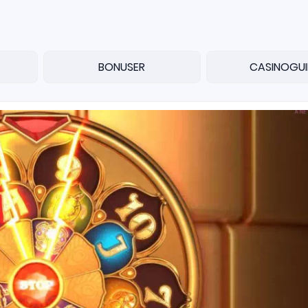
BONUSER
CASINOGUI