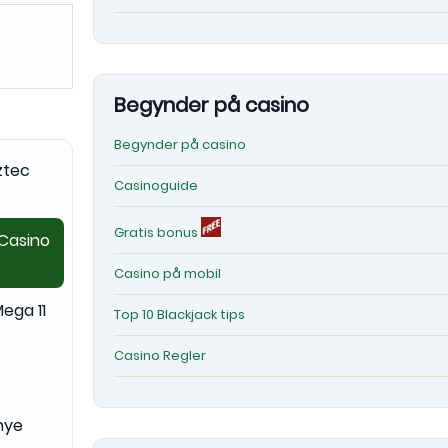
Begynder på casino
Begynder på casino
Aztec
Casinoguide
Gratis bonus
 Casino
Casino på mobil
ega 11
Top 10 Blackjack tips
Casino Regler
nye