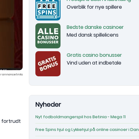
Overblik for nye spillere
Bedste danske casinoer
Med dansk spillelicens
Gratis casino bonusser
Vind uden at indbetale
er annoncelinks
Nyheder
Nyt fodboldmangerspil hos Betinia - Mega 11
 fortrudt
Free Spins hjul og Lykkehjul på online casinoer i Da