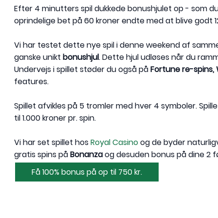
Efter 4 minutters spil dukkede bonushjulet op - som d
oprindelige bet på 60 kroner endte med at blive godt 
Vi har testet dette nye spil i denne weekend af samme
ganske unikt
bonushjul
. Dette hjul udløses når du ram
Undervejs i spillet støder du også på
Fortune re-spins, 
features.
Spillet afvikles på 5 tromler med hver 4 symboler. Spill
til 1.000 kroner pr. spin.
Vi har set spillet hos
Royal Casino
og de byder naturli
gratis spins på
Bonanza
og desuden bonus på dine 2 fø
Få 100% bonus på op til 750 kr.