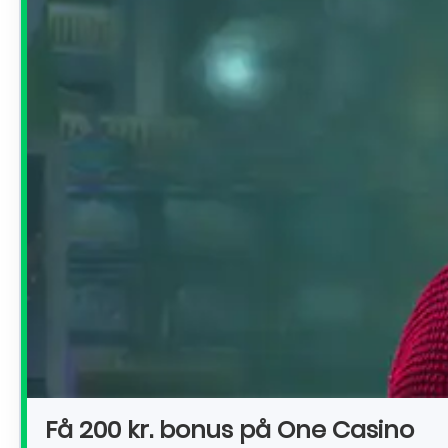
Få 200 kr. bonus på One Casino