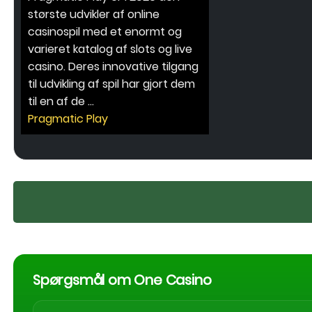
største udvikler af online
casinospil med et enormt og
varieret katalog af slots og live
casino. Deres innovative tilgang
til udvikling af spil har gjort dem
til en af de ...
Pragmatic Play
Spørgsmål om One Casino