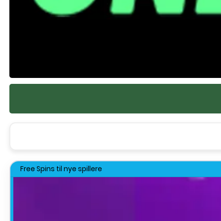
Free Spins til nye spillere