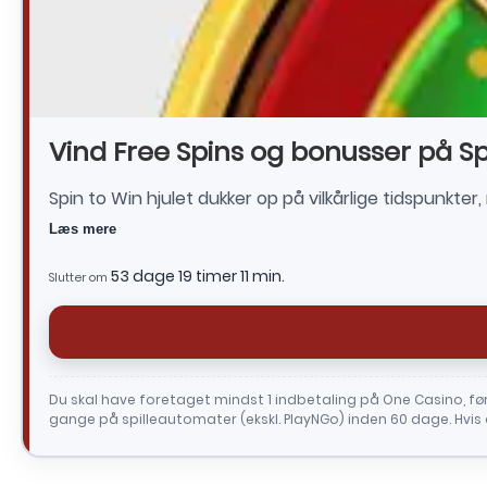
Vind Free Spins og bonusser på Sp
Spin to Win hjulet dukker op på vilkårlige tidspunkte
Læs mere
53
dage
19
timer
11
min.
Slutter om
Du skal have foretaget mindst 1 indbetaling på One Casino, før
gange på spilleautomater (ekskl. PlayNGo) inden 60 dage. Hvis du 