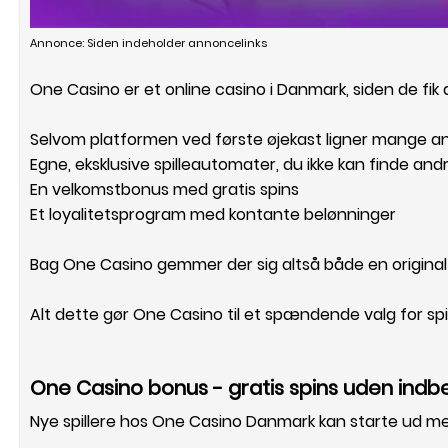
Annonce: Siden indeholder annoncelinks
One Casino er et online casino i Danmark, siden de fik 
Selvom platformen ved første øjekast ligner mange and
Egne, eksklusive spilleautomater, du ikke kan finde and
En velkomstbonus med gratis spins
Et loyalitetsprogram med kontante belønninger
Bag One Casino gemmer der sig altså både en original
Alt dette gør One Casino til et spændende valg for spil
One Casino bonus - gratis spins uden indbe
Nye spillere hos One Casino Danmark kan starte ud med 