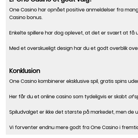
One Casino har opnået positive anmeldelser fra mange s
Casino bonus.
Enkelte spillere har dog oplevet, at det er svært at få
Med et overskueligt design har du et godt overblik over
Konklusion
One Casino kombinerer eksklusive spil, gratis spins u
Her får du et online casino som tydeligvis er skabt
af
s
Spiludvalget er ikke det største på markedet, men de u
Vi forventer endnu mere godt fra One Casino i fremti