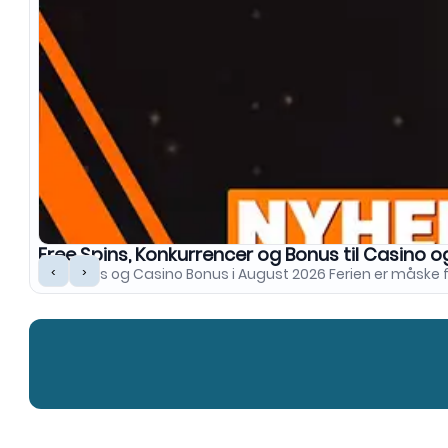
Free Spins, Konkurrencer og Bonus til Casino o
‹
›
Free Spins og Casino Bonus i August 2026 Ferien er måsk