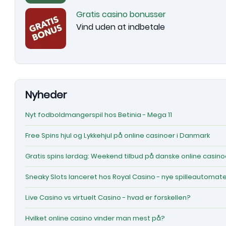
Gratis casino bonusser
Vind uden at indbetale
Nyheder
Nyt fodboldmangerspil hos Betinia - Mega 11
Free Spins hjul og Lykkehjul på online casinoer i Danmark
Gratis spins lørdag: Weekend tilbud på danske online casino
Sneaky Slots lanceret hos Royal Casino - nye spilleautomater
Live Casino vs virtuelt Casino - hvad er forskellen?
Hvilket online casino vinder man mest på?