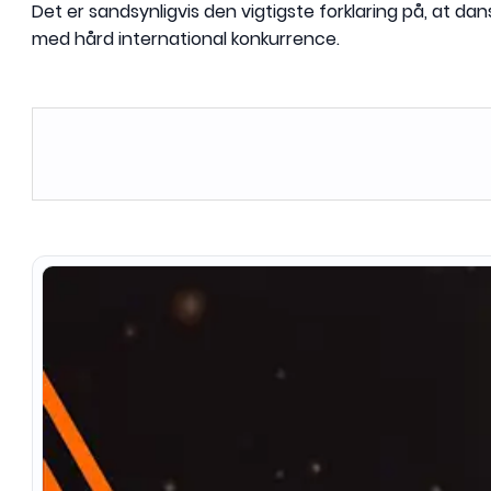
Det er sandsynligvis den vigtigste forklaring på, at da
med hård international konkurrence.