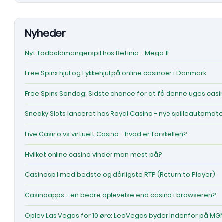
Nyheder
Nyt fodboldmangerspil hos Betinia - Mega 11
Free Spins hjul og Lykkehjul på online casinoer i Danmark
Free Spins Søndag: Sidste chance for at få denne uges cas
Sneaky Slots lanceret hos Royal Casino - nye spilleautomater
Live Casino vs virtuelt Casino - hvad er forskellen?
Hvilket online casino vinder man mest på?
Casinospil med bedste og dårligste RTP (Return to Player)
Casinoapps - en bedre oplevelse end casino i browseren?
Oplev Las Vegas for 10 øre: LeoVegas byder indenfor på M