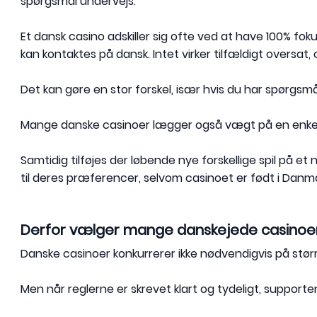
spørgsmål undervejs.
Et dansk casino adskiller sig ofte ved at have 100% fok
kan kontaktes på dansk. Intet virker tilfældigt oversat, o
Det kan gøre en stor forskel, især hvis du har spørgsm
Mange danske casinoer lægger også vægt på en enkel
Samtidig tilføjes der løbende nye forskellige spil på e
til deres præferencer, selvom casinoet er født i Danma
Derfor vælger mange danskejede casinoe
Danske casinoer konkurrerer ikke nødvendigvis på stør
Men når reglerne er skrevet klart og tydeligt, supporten