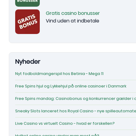
Gratis casino bonusser
Vind uden at indbetale
Nyheder
Nyt fodboldmangerspil hos Betinia - Mega 11
Free Spins hjul og Lykkehjul på online casinoer i Danmark
Free Spins mandag: Casinobonus og konkurrencer gælder i 
Sneaky Slots lanceret hos Royal Casino - nye spilleautomater
Live Casino vs virtuelt Casino - hvad er forskellen?
Hvilket online casino vinder man mest på?