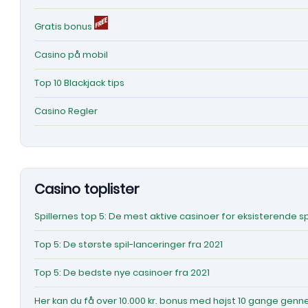
Gratis bonus
Casino på mobil
Top 10 Blackjack tips
Casino Regler
Casino toplister
Spillernes top 5: De mest aktive casinoer for eksisterende sp
Top 5: De største spil-lanceringer fra 2021
Top 5: De bedste nye casinoer fra 2021
Her kan du få over 10.000 kr. bonus med højst 10 gange genn