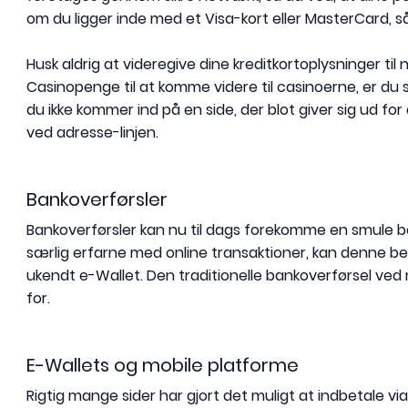
om du ligger inde med et Visa-kort eller MasterCard,
Husk aldrig at videregive dine kreditkortoplysninger ti
Casinopenge til at komme videre til casinoerne, er du s
du ikke kommer ind på en side, der blot giver sig ud for
ved adresse-linjen.
Bankoverførsler
Bankoverførsler kan nu til dags forekomme en smule be
særlig erfarne med online transaktioner, kan denne bet
ukendt e-Wallet. Den traditionelle bankoverførsel ved 
for.
E-Wallets og mobile platforme
Rigtig mange sider har gjort det muligt at indbetale v