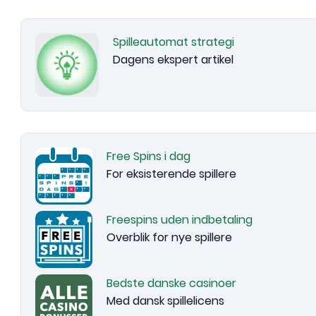
Spilleautomat strategi
Dagens ekspert artikel
Free Spins i dag
For eksisterende spillere
Freespins uden indbetaling
Overblik for nye spillere
Bedste danske casinoer
Med dansk spillelicens