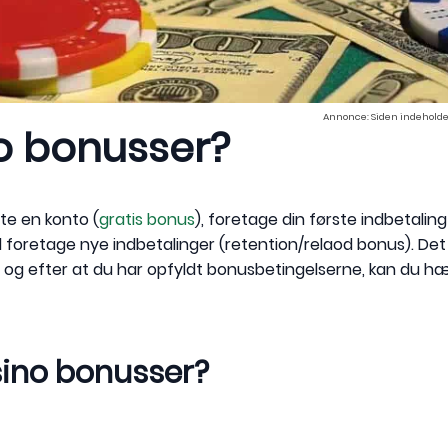
Annonce: Siden indehold
o bonusser?
tte en konto (
gratis bonus
), foretage din første indbetaling
al foretage nye indbetalinger (retention/relaod bonus). Det
for, og efter at du har opfyldt bonusbetingelserne, kan du h
sino bonusser?