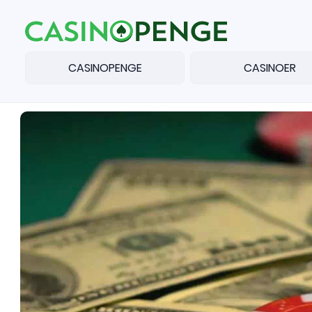
CASINOPENGE
CASINOER