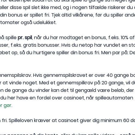
 disse spil slet ikke med, og i nogen tilfælde risikerer du 
 din bonus er spillet fri. Tjek altid vilkårene, før du spiller an
eautomater også udelukket.
å spille
pr. spil
, når du har modtaget en bonus, f.eks. 10% af
er, f.eks. gratis bonusser. Hvis du netop har vundet en st
bet op, så du hurtigere spiller din bonus fri. Men par på: D
nemspilskrav. Hvis gennemspilskravet er over 40 gange 
r at vinde noget. Med et gennemspilkrav på 20 gange, vil 
en de gange du vinder kan det til gengæld være beløb, der 
il du her have en fordel over casinoet, når spilleautomaten
r gør
.
en fri. Spilleloven kræver at casinoet giver dig minimum 60 d