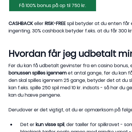
Få 100% bonus på op til 750 kr.
CASHBACK
eller
RISK-FREE
spil betyder at du enten får en
ingenting. 30% cashback betyder f.eks. at du får 300 kr.
Hvordan får jeg udbetalt mi
Før du kan få udbetalt gevinster fra en casino bonus, e
bonussen spilles igennem
et antal gange, før du kan få
den skal spilles igennem 25 gange, betyder det at du ska
kan f.eks. spille 250 spil med 10 kr. indsats - så har du
kan du hæve pengene.
Derudover er det vigtigt, at du er opmærksom på føl
Det er
kun visse spil
, der tæller for spilkravet - 
blackjack tæller nogle gange med mindre vægt - 