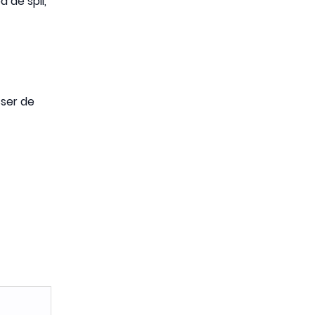
 de spil,
sser de