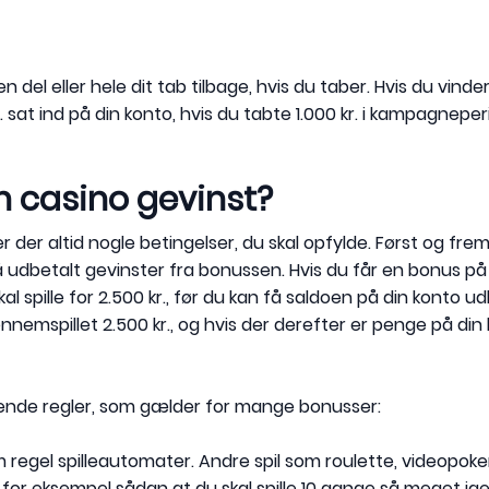
 del eller hele dit tab tilbage, hvis du taber. Hvis du vinder
 sat ind på din konto, hvis du tabte 1.000 kr. i kampagnepe
n casino gevinst?
r der altid nogle betingelser, du skal opfylde. Først og fre
 udbetalt gevinster fra bonussen. Hvis du får en bonus på 
l spille for 2.500 kr., før du kan få saldoen på din konto ud
 gennemspillet 2.500 kr., og hvis der derefter er penge på din
gende regler, som gælder for mange bonusser:
som regel spilleautomater. Andre spil som roulette, videopoke
for eksempel sådan at du skal spille 10 gange så meget i