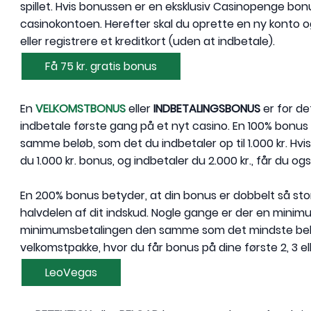
spillet. Hvis bonussen er en eksklusiv Casinopenge bonus,
casinokontoen. Herefter skal du oprette en ny konto og
eller registrere et kreditkort (uden at indbetale).
Få 75 kr. gratis bonus
En
VELKOMSTBONUS
eller
INDBETALINGSBONUS
er for de
indbetale første gang på et nyt casino. En 100% bonus p
samme beløb, som det du indbetaler op til 1.000 kr. Hvis d
du 1.000 kr. bonus, og indbetaler du 2.000 kr., får du og
En 200% bonus betyder, at din bonus er dobbelt så st
halvdelen af dit indskud. Nogle gange er der en minimu
minimumsbetalingen den samme som det mindste beløb,
velkomstpakke, hvor du får bonus på dine første 2, 3 ell
LeoVegas