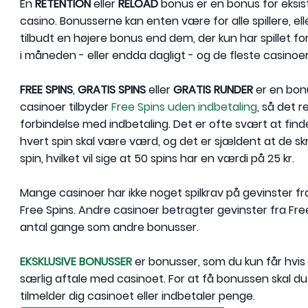
En
RETENTION
eller
RELOAD
bonus er en bonus for eksist
casino. Bonusserne kan enten være for alle spillere, elle
tilbudt en højere bonus end dem, der kun har spillet 
i måneden - eller endda dagligt - og de fleste casinoe
FREE SPINS
,
GRATIS SPINS
eller
GRATIS RUNDER
er en bon
casinoer tilbyder
Free Spins uden indbetaling
, så det 
forbindelse med indbetaling. Det er ofte svært at find
hvert spin skal være værd, og det er sjældent at de skri
spin, hvilket vil sige at 50 spins har en værdi på 25 kr.
Mange casinoer har ikke noget spilkrav på gevinster fr
Free Spins. Andre casinoer betragter gevinster fra 
antal gange som andre bonusser.
EKSKLUSIVE BONUSSER
er bonusser, som du kun får hvi
særlig aftale med casinoet. For at få bonussen skal du 
tilmelder dig casinoet eller indbetaler penge.