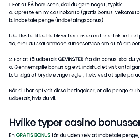
1. For at
FÅ
bonussen, skal du gøre noget, typisk:
a. Oprette en ny casinokonto (gratis bonus, velkomstbo
b. Indbetale penge (indbetalingsbonus)
I de fleste tilfælde bliver bonussen automatisk sat in
tid, eller du skal anmode kundeservice om at få din bo
2. For at få udbetalt
GEVINSTER
fra din bonus, skal du y
a. Gennemspille bonus og evt. indskud et vist antal g
b. Undgå at bryde øvrige regler, f.eks ved at spille på 
Når du har opfyldt disse betingelser, er alle penge d
udbetalt, hvis du vil.
Hvilke typer casino bonusser
En
GRATIS BONUS
får du uden selv at indbetale penge, 