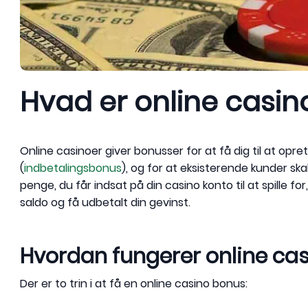
Hvad er online casin
Online casinoer giver bonusser for at få dig til at opre
(
indbetalingsbonus
), og for at eksisterende kunder sk
penge, du får indsat på din casino konto til at spille 
saldo og få udbetalt din gevinst.
Hvordan fungerer online ca
Der er to trin i at få en online casino bonus: