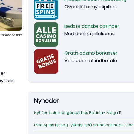
Overblik for nye spillere
Bedste danske casinoer
Med dansk spillelicens
er annoncelinks
Gratis casino bonusser
Vind uden at indbetale
 er
æve din
Nyheder
Nyt fodboldmangerspil hos Betinia - Mega 11
Free Spins hjul og Lykkehjul på online casinoer i Da