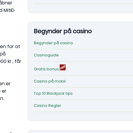
 åbner
d MitID
Begynder på casino
Begynder på casino
en for at
 på
Casinoguide
0 kr., får
Gratis bonus
Casino på mobil
en er
 er
Top 10 Blackjack tips
en
Casino Regler