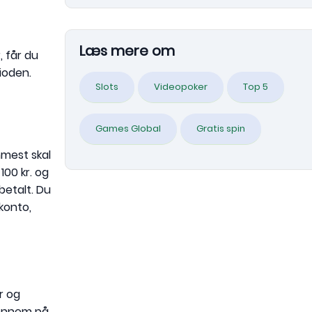
Læs mere om
, får du
rioden.
Slots
Videopoker
Top 5
Games Global
Gratis spin
mmest skal
100 kr. og
betalt. Du
 konto,
r og
gennem på