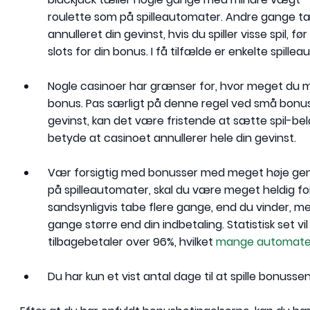
roulette som på spilleautomater. Andre gange tæller
annulleret din gevinst, hvis du spiller visse spil, før
slots for din bonus. I få tilfælde er enkelte spill
Nogle casinoer har grænser for, hvor meget du m
bonus. Pas særligt på denne regel ved små bonuss
gevinst, kan det være fristende at sætte spil-belø
betyde at casinoet annullerer hele din gevinst.
Vær forsigtig med bonusser med meget høje gen
på spilleautomater, skal du være meget heldig fo
sandsynligvis tabe flere gange, end du vinder, m
gange større end din indbetaling. Statistisk set v
tilbagebetaler over 96%, hvilket
mange automate
Du har kun et vist antal dage til at spille bonuss