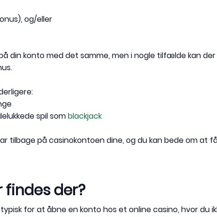
nus), og/eller
d på din konto med det samme, men i nogle tilfælde kan der 
nus.
derligere:
ange
udelukkede spil som
blackjack
u har tilbage på casinokontoen dine, og du kan bede om at 
 findes der?
typisk for at åbne en konto hos et online casino, hvor du ik