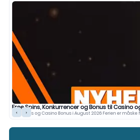
Free Spins, Konkurrencer og Bonus til Casino o
‹
›
Free Spins og Casino Bonus i August 2026 Ferien er måsk