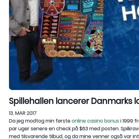
Spillehallen lancerer Danmarks 
13. MAR 2017
Da jeg modtog min første
online casino bonus
i 1999 f
par uger senere en check på $63 med posten. Spilkrav
med tilsvarende tilbud, og da mine venner også var int