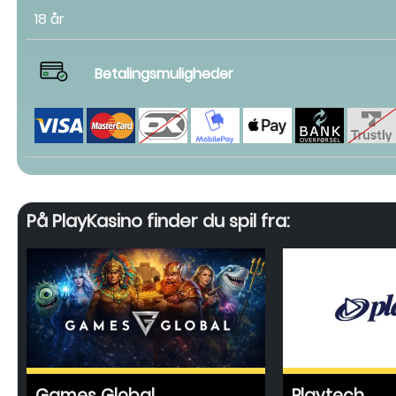
18 år
Betalingsmuligheder
På PlayKasino finder du spil fra:
Games Global
Playtech