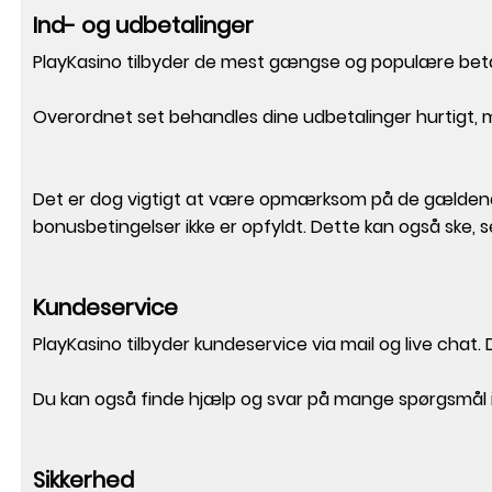
Ind- og udbetalinger
PlayKasino tilbyder de mest gængse og populære betal
Overordnet set behandles dine udbetalinger hurtigt, me
Det er dog vigtigt at være opmærksom på de gældende
bonusbetingelser ikke er opfyldt. Dette kan også ske, s
Kundeservice
PlayKasino tilbyder kundeservice via mail og live chat
Du kan også finde hjælp og svar på mange spørgsmål 
Sikkerhed