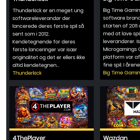
Big Time Gamin
Thunderkick er en meget ung
software bran
softwareleverandør der
starten af 2011
lancerede deres første spil så
med at lave spil
sent som i 2012.
leverandører. I
Kendetegnende for deres
Microgamings Q
første lanceringer var især
platform var a
originalitet og det er ellers ikke
fine spil. I årene
altid kendetegnen...
Big Time Gami
Thunderkick
4ThePlayer
Wazdan