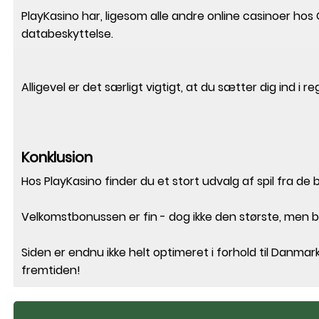
PlayKasino har, ligesom alle andre online casinoer ho
databeskyttelse.
Alligevel er det særligt vigtigt, at du sætter dig ind i 
Konklusion
Hos PlayKasino finder du et stort udvalg af spil fra d
Velkomstbonussen er fin - dog ikke den største, men bes
Siden er endnu ikke helt optimeret i forhold til Danma
fremtiden!