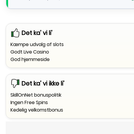
Det ka' vi li'
Kæmpe udvalg af slots
Godt Live Casino
God hjemmeside
Det ka' vi ikke li'
SkillOnNet bonuspolitik
Ingen Free Spins
Kedelig velkomstbonus