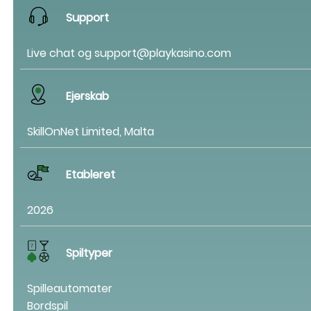
Support
Live chat og support@playkasino.com
Ejerskab
SkillOnNet Limited, Malta
Etableret
2026
Spiltyper
Spilleautomater
Bordspil