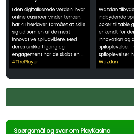
I den digitaliserede verden, hvor
Wazdan tilbyd
online casinoer vinder terræn,
indbydende spil,
har 4ThePlayer formået at skille
poker til tabl
sig ud som en af de mest
er kendt for de
innovative spiludviklere. Med
innovation og 
deres unikke tilgang og
spiloplevelse.
engagement har de skabt en ...
spiloplevelser 
4ThePlayer
Wazdan
Spørgsmål og svar om PlayKasino