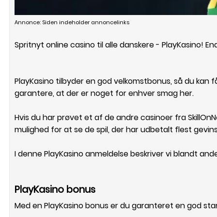
Annonce: Siden indeholder annoncelinks
Spritnyt online casino til alle danskere - PlayKasino! E
PlayKasino tilbyder en god velkomstbonus, så du kan få 
garantere, at der er noget for enhver smag her.
Hvis du har prøvet et af de andre casinoer fra SkillOn
mulighed for at se de spil, der har udbetalt flest gev
I denne PlayKasino anmeldelse beskriver vi blandt and
PlayKasino bonus
Med en PlayKasino bonus er du garanteret en god star