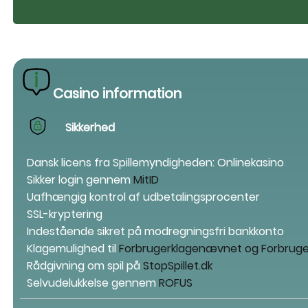
Casino information
Sikkerhed
Dansk licens fra Spillemyndigheden: Onlinekasino
Sikker login gennem
MitID
Uafhængig kontrol af udbetalingsprocenter
SSL-kryptering
Indestående sikret på modregningsfri bankkonto
Klagemulighed til
Forbrugerklagenævnet og Forbru
Rådgivning om spil på
StopSpillet.dk
Selvudelukkelse gennem
ROFUS