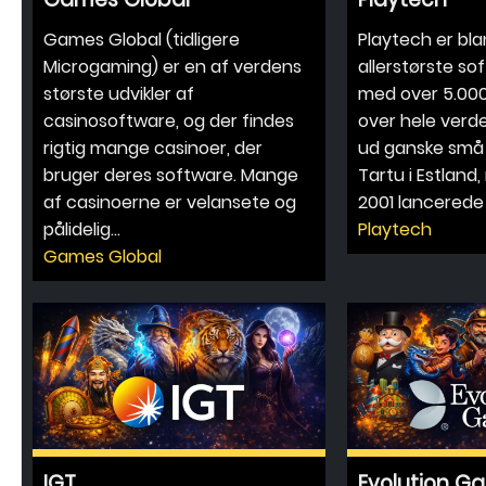
Games Global (tidligere
Playtech er bl
Microgaming) er en af verdens
allerstørste so
største udvikler af
med over 5.000
casinosoftware, og der findes
over hele verd
rigtig mange casinoer, der
ud ganske små t
bruger deres software. Mange
Tartu i Estland,
af casinoerne er velansete og
2001 lancerede 
pålidelig...
Playtech
Games Global
IGT
Evolution G