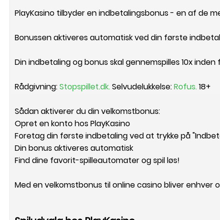
PlayKasino tilbyder en indbetalingsbonus - en af de 
Bonussen aktiveres automatisk ved din første indbetal
Din indbetaling og bonus skal gennemspilles 10x inden
Rådgivning:
Stopspillet.dk.
Selvudelukkelse:
Rofus.
18+
Sådan aktiverer du din velkomstbonus:
Opret en konto hos PlayKasino
Foretag din første indbetaling ved at trykke på "Indbetal
Din bonus aktiveres automatisk
Find dine favorit-spilleautomater og spil løs!
Med en velkomstbonus til online casino bliver enhver