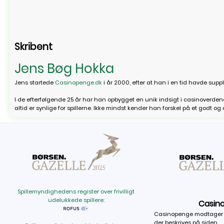
Skribent
Jens Bøg Hokka
Jens startede
Casinopenge.dk
i år 2000, efter at han i en tid havde sup
I de efterfølgende 25 år har han opbygget en unik indsigt i casinoverdene
altid er synlige for spillerne. Ikke mindst kender han forskel på et godt og 
Spillemyndighedens register over frivilligt
udelukkede spillere:
Casin
Casinopenge modtager b
der beskrives på siden.