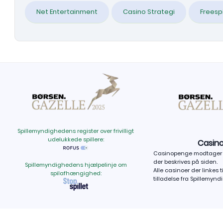
Net Entertainment
Casino Strategi
Freesp
Spillemyndighedens register over frivilligt
udelukkede spillere:
Casin
Casinopenge modtager b
der beskrives på siden.
Spillemyndighedens hjælpelinje om
Alle casinoer der linkes
spilafhængighed:
tilladelse fra Spillemyn