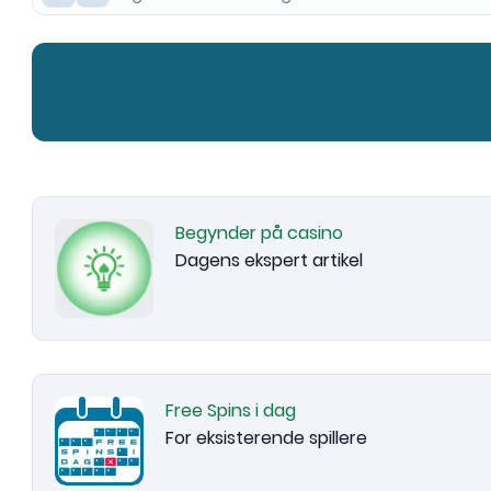
Begynder på casino
Dagens ekspert artikel
Free Spins i dag
For eksisterende spillere