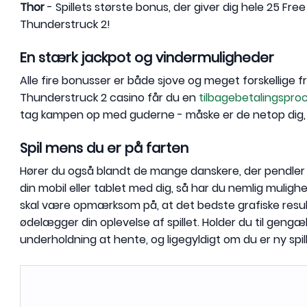
Thor
- Spillets største bonus, der giver dig hele 25 Free
Thunderstruck 2!
En stærk jackpot og vindermuligheder
Alle fire bonusser er både sjove og meget forskellige fra
Thunderstruck 2 casino får du en
tilbagebetalingspro
tag kampen op med guderne - måske er de netop dig, d
Spil mens du er på farten
Hører du også blandt de mange danskere, der pendler ti
din mobil eller tablet med dig, så har du nemlig mulig
skal være opmærksom på, at det bedste grafiske resultat
ødelægger din oplevelse af spillet. Holder du til gengæ
underholdning at hente, og ligegyldigt om du er ny spil