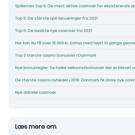
Spillernes top 5: De mest aktive casinoer for eksisterende sp
Top 5: De største spil-lanceringer fra 2021
Top 5: De bedste nye casinoer fra 2021
Her kan du få over 10.000 kr. bonus med højst 10 gange genn
Top 3 største casino bonusser i Danmark
Nye bonusregler: Se hvilke velkomstbonusser der er blevet
De største casino nyheder i 2019: Danmark fik disse nye casi
Nye danske casinoer
Læs mere om