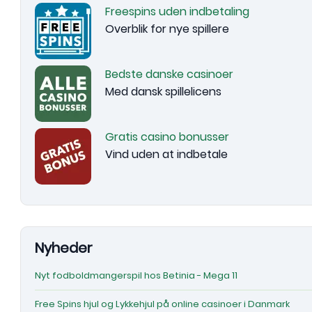
Freespins uden indbetaling
Overblik for nye spillere
Bedste danske casinoer
Med dansk spillelicens
Gratis casino bonusser
Vind uden at indbetale
Nyheder
Nyt fodboldmangerspil hos Betinia - Mega 11
Free Spins hjul og Lykkehjul på online casinoer i Danmark