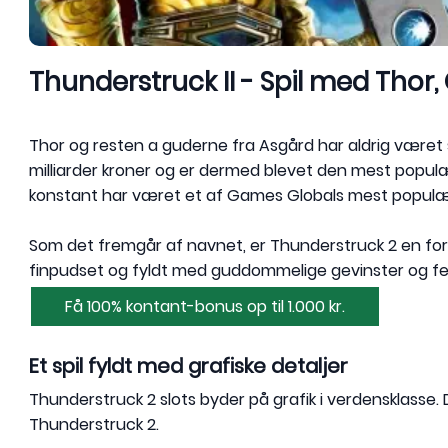
Thunderstruck II - Spil med Thor
Thor og resten a guderne fra Asgård har aldrig været så
milliarder kroner og er dermed blevet den mest populære
konstant har været et af Games Globals mest populære sp
Som det fremgår af navnet, er Thunderstruck 2 en fortr
finpudset og fyldt med guddommelige gevinster og feat
Få 100% kontant-bonus op til 1.000 kr.
Et spil fyldt med grafiske detaljer
Thunderstruck 2 slots byder på grafik i verdensklasse. 
Thunderstruck 2.