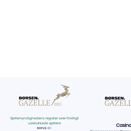
Spillemyndighedens register over frivilligt
udelukkede spillere:
Casin