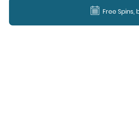
Free Spins,