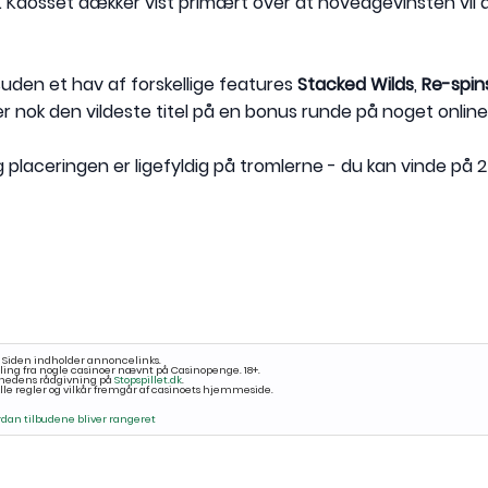
. Kaosset dækker vist primært over at hovedgevinsten vil 
suden et hav af forskellige features
Stacked Wilds
,
Re-spin
 er nok den vildeste titel på en bonus runde på noget online
placeringen er ligefyldig på tromlerne - du kan vinde på 
Siden indholder annoncelinks.
ng fra nogle casinoer nævnt på Casinopenge. 18+.
hedens rådgivning på
Stopspillet.dk
.
Alle regler og vilkår fremgår af casinoets hjemmeside.
dan tilbudene bliver rangeret