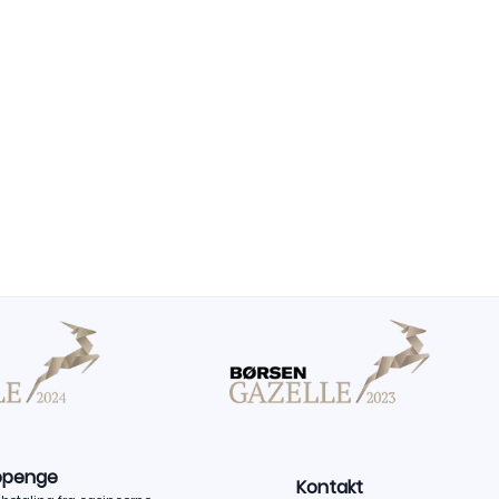
openge
Kontakt