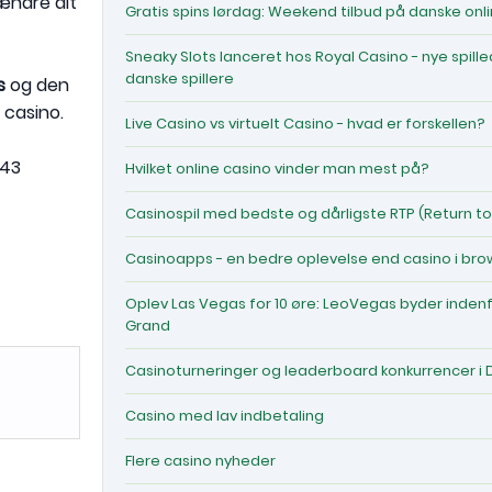
ændre dit
Gratis spins lørdag: Weekend tilbud på danske onl
Sneaky Slots lanceret hos Royal Casino - nye spill
danske spillere
s
og den
 casino.
Live Casino vs virtuelt Casino - hvad er forskellen?
243
Hvilket online casino vinder man mest på?
Casinospil med bedste og dårligste RTP (Return to
Casinoapps - en bedre oplevelse end casino i br
Oplev Las Vegas for 10 øre: LeoVegas byder inde
Grand
Casinoturneringer og leaderboard konkurrencer i
Casino med lav indbetaling
Flere casino nyheder