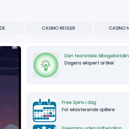
DE
CASINO REGLER
CASINO 
Den teoretiske tilbagebetali
Dagens ekspert artikel
Free Spins i dag
For eksisterende spillere
Freespins uden indbetaling