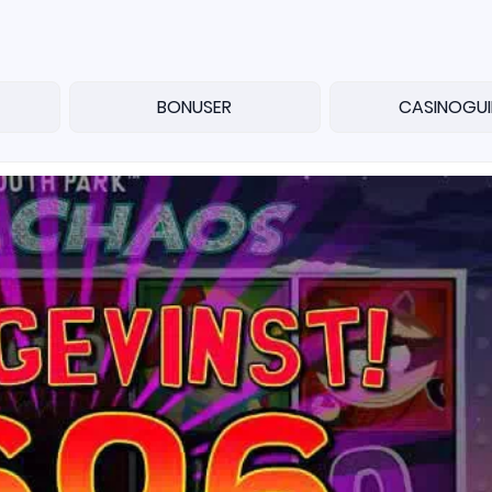
BONUSER
CASINOGUI