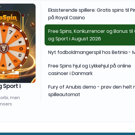
Eksisterende spillere: Gratis spins til Pi
på Royal Casino
Free Spins, Konkurrencer og Bonus til
og Sport i August 2026
Nyt fodboldmangerspil hos Betinia - M
Free Spins hjul og Lykkehjul på online
casinoer i Danmark
 Sport i
Fury of Anubis demo - prøv den helt 
spilleautomat
forbi, men
inoers