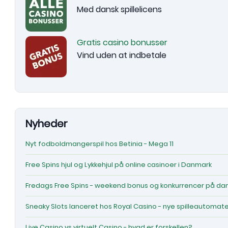
Med dansk spillelicens
Gratis casino bonusser
Vind uden at indbetale
Nyheder
Nyt fodboldmangerspil hos Betinia - Mega 11
Free Spins hjul og Lykkehjul på online casinoer i Danmark
Fredags Free Spins - weekend bonus og konkurrencer på da
Sneaky Slots lanceret hos Royal Casino - nye spilleautomater
Live Casino vs virtuelt Casino - hvad er forskellen?