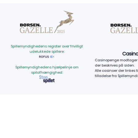
Spillemyndighedens register over frivilligt
udelukkede spillere:
Casin
Casinopenge modtager b
der beskrives på siden.
Spillemyndighedens hjælpelinje om
Alle casinoer der linkes
spilafhængighed:
tilladelse fra Spillemyn