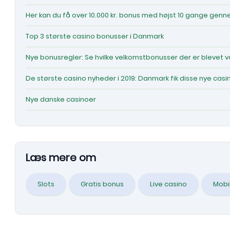
Her kan du få over 10.000 kr. bonus med højst 10 gange genn
Top 3 største casino bonusser i Danmark
Nye bonusregler: Se hvilke velkomstbonusser der er blevet
De største casino nyheder i 2019: Danmark fik disse nye casi
Nye danske casinoer
Læs mere om
Slots
Gratis bonus
Live casino
Mobi