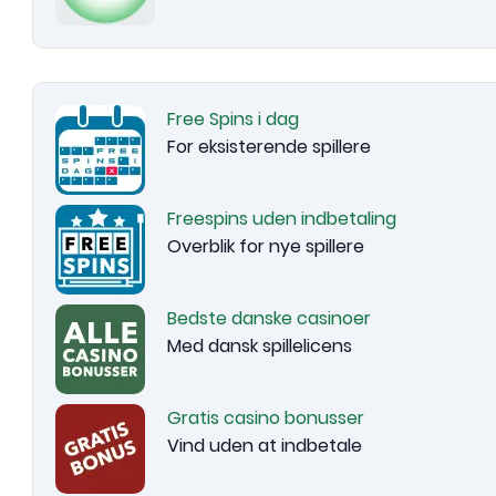
Free Spins i dag
For eksisterende spillere
Freespins uden indbetaling
Overblik for nye spillere
Bedste danske casinoer
Med dansk spillelicens
Gratis casino bonusser
Vind uden at indbetale