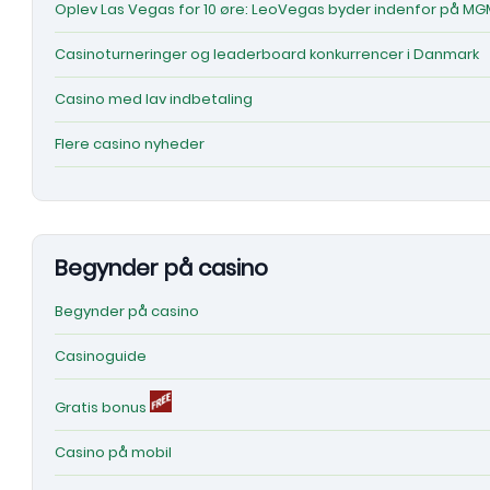
Oplev Las Vegas for 10 øre: LeoVegas byder indenfor på M
Casinoturneringer og leaderboard konkurrencer i Danmark
Casino med lav indbetaling
Flere casino nyheder
Begynder på casino
Begynder på casino
Casinoguide
Gratis bonus
Casino på mobil