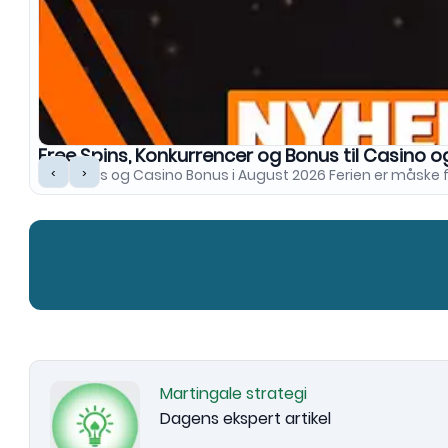
Free Spins, Konkurrencer og Bonus til Casino o
‹
›
Free Spins og Casino Bonus i August 2026 Ferien er måsk
Martingale strategi
Dagens ekspert artikel