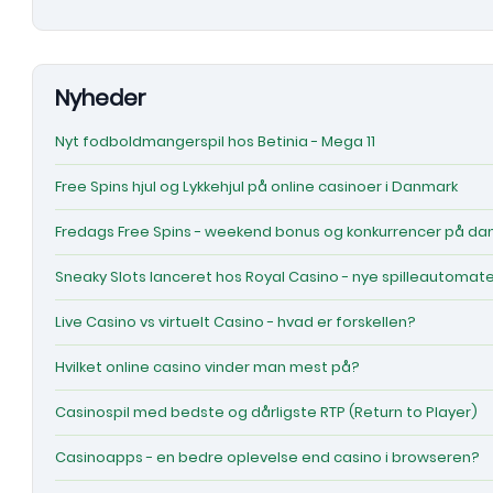
Nyheder
Nyt fodboldmangerspil hos Betinia - Mega 11
Free Spins hjul og Lykkehjul på online casinoer i Danmark
Fredags Free Spins - weekend bonus og konkurrencer på da
Sneaky Slots lanceret hos Royal Casino - nye spilleautomater
Live Casino vs virtuelt Casino - hvad er forskellen?
Hvilket online casino vinder man mest på?
Casinospil med bedste og dårligste RTP (Return to Player)
Casinoapps - en bedre oplevelse end casino i browseren?