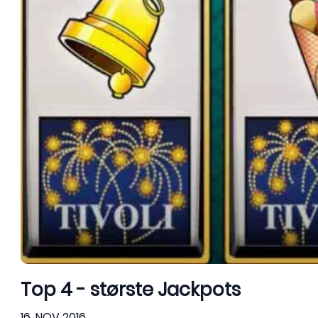
Top 4 - største Jackpots
16. NOV 2016