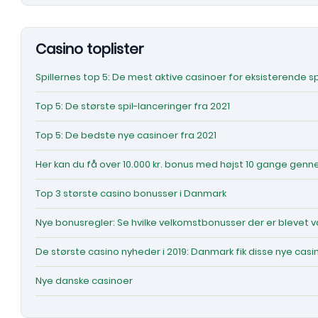
Casino toplister
Spillernes top 5: De mest aktive casinoer for eksisterende sp
Top 5: De største spil-lanceringer fra 2021
Top 5: De bedste nye casinoer fra 2021
Her kan du få over 10.000 kr. bonus med højst 10 gange genn
Top 3 største casino bonusser i Danmark
Nye bonusregler: Se hvilke velkomstbonusser der er blevet
De største casino nyheder i 2019: Danmark fik disse nye casi
Nye danske casinoer