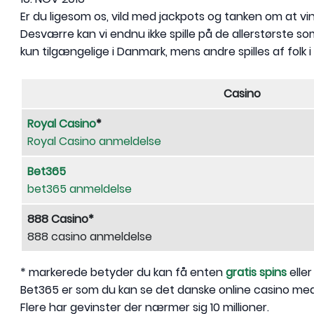
Er du ligesom os, vild med jackpots og tanken om at vin
Desværre kan vi endnu ikke spille på de allerstørste
kun tilgængelige i Danmark, mens andre spilles af folk 
Casino
Royal Casino
*
Royal Casino anmeldelse
Bet365
bet365 anmeldelse
888 Casino*
888 casino anmeldelse
* markerede betyder du kan få enten
gratis spins
elle
Bet365 er som du kan se det danske online casino med 
Flere har gevinster der nærmer sig 10 millioner.