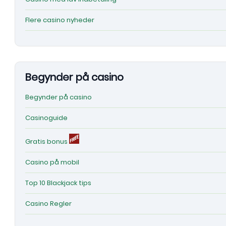
Flere casino nyheder
Begynder på casino
Begynder på casino
Casinoguide
Gratis bonus
Casino på mobil
Top 10 Blackjack tips
Casino Regler