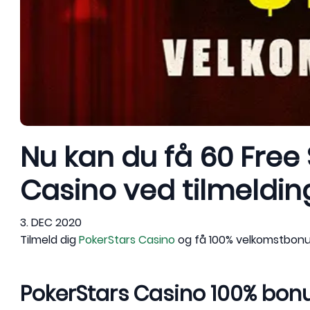
Nu kan du få 60 Free
Casino ved tilmeldin
3. DEC 2020
Tilmeld dig
PokerStars Casino
og få 100% velkomstbonu
PokerStars Casino 100% bon