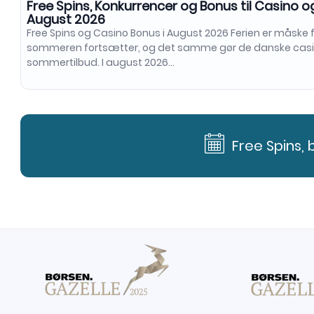
Free Spins, Konkurrencer og Bonus til Casino og
August 2026
Free Spins og Casino Bonus i August 2026 Ferien er måske 
sommeren fortsætter, og det samme gør de danske cas
sommertilbud. I august 2026...
Free Spins,