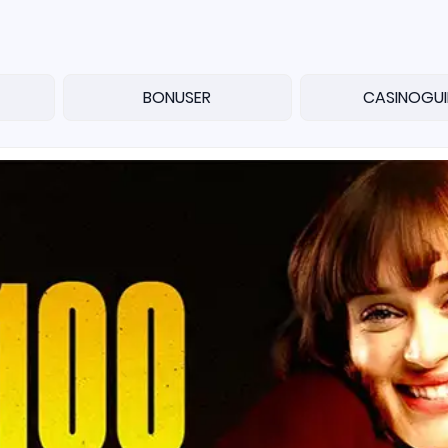
BONUSER
CASINOGUI