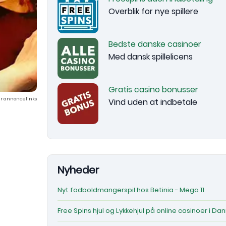
Overblik for nye spillere
Bedste danske casinoer
Med dansk spillelicens
Gratis casino bonusser
er annoncelinks
Vind uden at indbetale
Nyheder
Nyt fodboldmangerspil hos Betinia - Mega 11
Free Spins hjul og Lykkehjul på online casinoer i Da