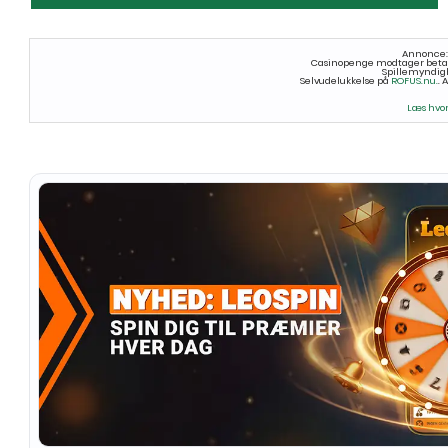
Annonce: 
Casinopenge modtager betali
Spillemyndig
Selvudelukkelse på
ROFUS.nu.
. 
Læs hvor