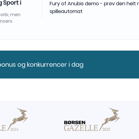
 Sport i
Fury of Anubis demo - prøv den helt 
spilleautomat
forbi, men
inoers
 bonus og konkurrencer i dag