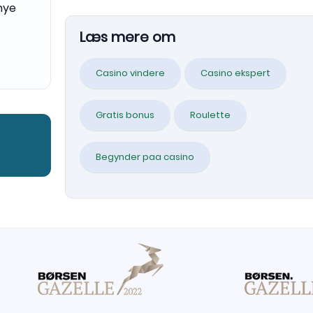
nye
Læs mere om
Casino vindere
Casino ekspert
Gratis bonus
Roulette
Begynder paa casino