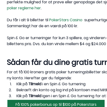
perfekte mulighed for at prøve eller genopdage det sjo
poker reglerne her
.
Du får i alt 9 billetter til
PokerStars Casino
superhurtige S
Sammenlagt har de en værdi på 100 kr.
Spin & Go er turneringer for kun 3 spillere, og vindere
billettens pris. Dvs. du kan vinde mellem $4 og $24.000 i
Sådan får du dine gratis turn
For at få 100 kroners gratis poker turneringsbilletter 
ny konto. Herefter gør du følgende:
Klik på
Tilmeld
i en Spin & Go turnering
Bekræft din konto og log ind på kontoen med MitID.
Klik på
Tilmeld
igen i en Spin & Go turnering for at 
Få 100% pokerbonus op til $100 på Pokerstars