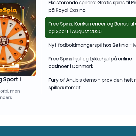
Eksisterende spillere: Gratis spins til Pi
på Royal Casino
Free Spins, Konkurrencer og Bonus til
og Sport i August 2026
Nyt fodboldmangerspil hos Betinia - M
Free Spins hjul og Lykkehjul på online
casinoer i Danmark
 Sport i
Fury of Anubis demo - prøv den helt 
spilleautomat
forbi, men
inoers