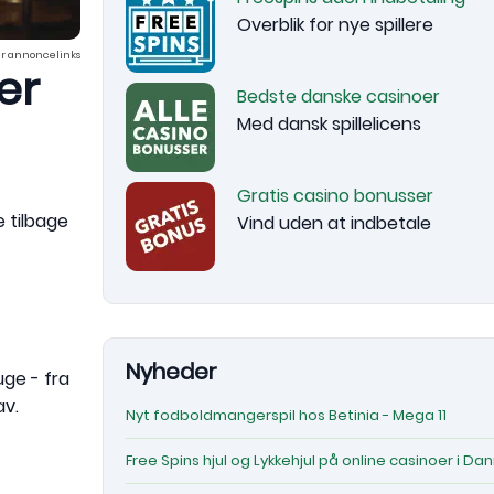
Overblik for nye spillere
er annoncelinks
er
Bedste danske casinoer
Med dansk spillelicens
Gratis casino bonusser
e tilbage
Vind uden at indbetale
Nyheder
uge - fra
av.
Nyt fodboldmangerspil hos Betinia - Mega 11
Free Spins hjul og Lykkehjul på online casinoer i Da