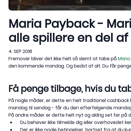
Maria Payback - Mar
alle spillere en del a
4. SEP 2018
Fremover bliver det ikke helt så slemt at tabe på
Maria
den kommende mandag. Og bedst af alt: Du får peng
Få penge tilbage, hvis du ta
På nogle måder, er dette en helt traditionel cashback 
mandag til søndag - får du den efterfølgende mandag 
På andre måder er dette helt nyt og aldrig set før på 
Du behøver ikke tilmelde dig eller overhovedet 
Der er ikke nogle betingelser, bortset fra at du 