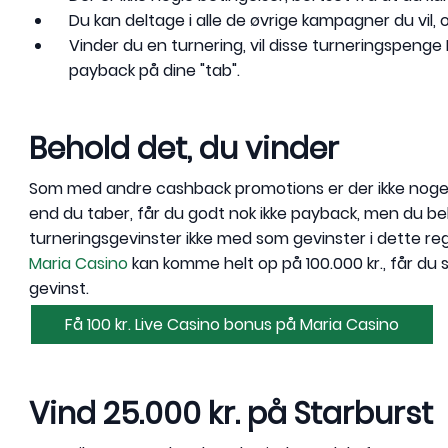
Du kan deltage i alle de øvrige kampagner du vil, o
Vinder du en turnering, vil disse turneringspenge 
payback på dine "tab".
Behold det, du vinder
Som med andre cashback promotions er der ikke nogen 
end du taber, får du godt nok ikke payback, men du be
turneringsgevinster ikke med som gevinster i dette re
Maria Casino
kan komme helt op på 100.000 kr., får du
gevinst.
Få 100 kr. Live Casino bonus på Maria Casino
Vind 25.000 kr. på Starburst