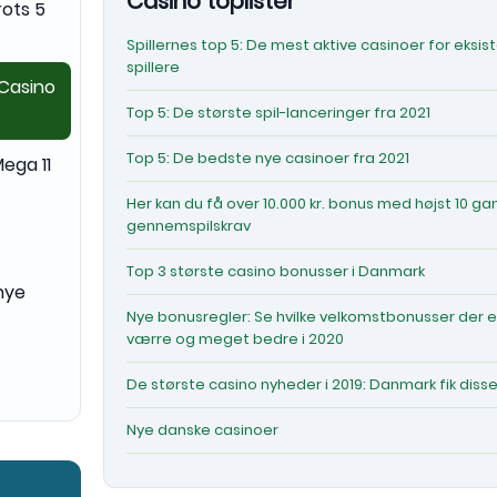
Casino toplister
rots 5
Spillernes top 5: De mest aktive casinoer for eksi
spillere
 Casino
Top 5: De største spil-lanceringer fra 2021
Top 5: De bedste nye casinoer fra 2021
ega 11
Her kan du få over 10.000 kr. bonus med højst 10 g
gennemspilskrav
Top 3 største casino bonusser i Danmark
nye
Nye bonusregler: Se hvilke velkomstbonusser der e
værre og meget bedre i 2020
De største casino nyheder i 2019: Danmark fik diss
Nye danske casinoer