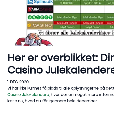
Her er overblikket: Di
Casino Julekalender
1. DEC 2020
Vi har ikke kunnet få plads til alle oplysningerne på det
Casino Julekalendere
, hvor der er meget mere informat
læse nu, hvad du får igennem hele december.