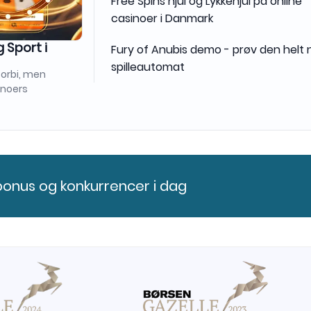
Free Spins hjul og Lykkehjul på online
casinoer i Danmark
 Sport i
Fury of Anubis demo - prøv den helt 
spilleautomat
forbi, men
inoers
 bonus og konkurrencer i dag