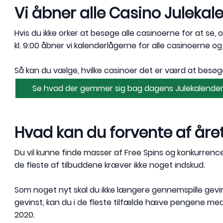
Vi åbner alle Casino Julekale
Hvis du ikke orker at besøge alle casinoerne for at se,
kl. 9:00 åbner vi kalenderlågerne for alle casinoerne og
Så kan du vælge, hvilke casinoer det er værd at besøge de
Se hvad der gemmer sig bag dagens Julekalender
Hvad kan du forvente af åre
Du vil kunne finde masser af Free Spins og konkurrenc
de fleste af tilbuddene kræver ikke noget indskud.
Som noget nyt skal du ikke længere gennemspille gevins
gevinst, kan du i de fleste tilfælde hæve pengene med 
2020.