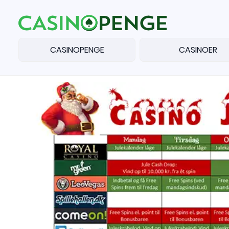
CASINOPENGE
CASINOER