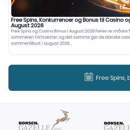
Free Spins, Konkurrencer og Bonus til Casino og
August 2026
Free Spins og Casino Bonus i August 2026 Ferien er måske 
sommeren fortsætter, og det samme gør de danske cas
sommertilbud. I august 2026...
Free Spins,