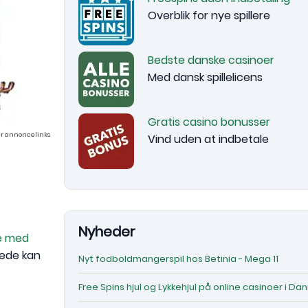
Overblik for nye spillere
Bedste danske casinoer
Med dansk spillelicens
Gratis casino bonusser
er annoncelinks
Vind uden at indbetale
Nyheder
e med
rede kan
Nyt fodboldmangerspil hos Betinia - Mega 11
Free Spins hjul og Lykkehjul på online casinoer i Da