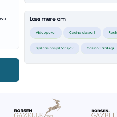
Læs mere om
nye
Videopoker
Casino ekspert
Roul
Spil casinospil for sjov
Casino Strategi