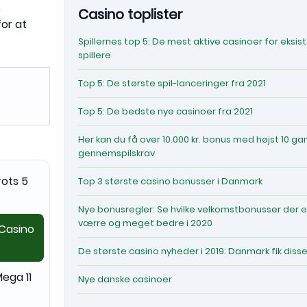
.
Casino toplister
for at
Spillernes top 5: De mest aktive casinoer for eksi
spillere
Top 5: De største spil-lanceringer fra 2021
Top 5: De bedste nye casinoer fra 2021
Her kan du få over 10.000 kr. bonus med højst 10 g
gennemspilskrav
rots 5
Top 3 største casino bonusser i Danmark
Nye bonusregler: Se hvilke velkomstbonusser der e
værre og meget bedre i 2020
 Casino
De største casino nyheder i 2019: Danmark fik diss
ega 11
Nye danske casinoer