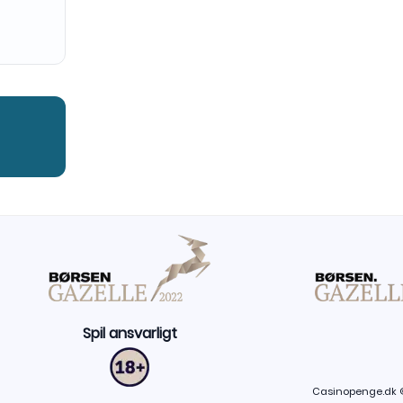
Spil ansvarligt
Casinopenge.dk 