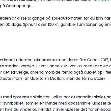
r på Casinopenge.
rdien af disse 10 gange på spilleautomater, før du kan hæv
 inden 60 dage. Spins til over 100 kr., gamble-funktionen og en
os
, kendt udenfor Latinamerika med deres film Coco i 2017,
 steder i verden. I Just Dance 2019 var Un Poco Loco en 
ar det farverige, omend morbide, tema også dukket op i fle
otteste i form af Muerto En Mictlán, men de får nu stærk
 med opstemte skeletter. Spillet har et mandligt skelet,
er-symboldet, som er en kvinde med dødssminke, udløser d
n hvis du vinder på mindst 7 linjer udløser det for Linjeboo