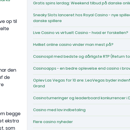
Gratis spins lørdag: Weekend tilbud på danske onl
Sneaky Slots lanceret hos Royal Casino - nye spill
e op til
danske spillere
kelte
Live Casino vs virtuelt Casino - hvad er forskellen?
Hvilket online casino vinder man mest på?
Casinospil med bedste og dårligste RTP (Return to
Casinoapps - en bedre oplevelse end casino i br
 har den
af de
Oplev Las Vegas for 10 øre: LeoVegas byder inde
re
Grand
Casinoturneringer og leaderboard konkurrencer i
Casino med lav indbetaling
 som begge
et ekstra
Flere casino nyheder
st, som