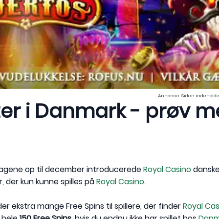
Annonce: Siden indehold
ter i Danmark - prøv 
dagene op til december introducerede
Royal Casino
danske
, der kun kunne spilles på
Royal Casino
.
der ekstra mange Free Spins til spillere, der finder
Royal Cas
 hele
150 Free Spins
, hvis du endnu ikke har spillet hos
Danm