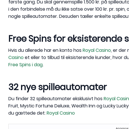
første gang. Du skal gennemspille 1.500 kr. på spilleaut
i den forbindelse må du ikke satse over 100 kr. pr. spin
nogle spilleautomater. Desuden tæller enkelte spillea
Free Spins for eksisterende s
Hvis du allerede har en konto hos
Royal Casino
, er der
Casino
et eller to tilbud til eksisterende kunder, hvor d
Free Spins i dag
.
32 nye spilleautomater
Du finder 32 spilleautomater eksklusivt hos
Royal Casi
Fruit, Mystic Fortune Deluxe, Wealth Inn og Lucky Luck
du gættede det:
Royal Casino
Annonce: 