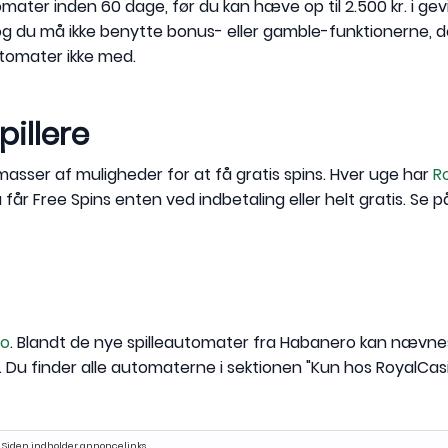
omater inden 60 dage, før du kan hæve op til 2.500 kr. i gev
, og du må ikke benytte bonus- eller gamble-funktionerne, de
utomater ikke med.
pillere
 masser af muligheder for at få gratis spins. Hver uge har
R
u får Free Spins enten ved indbetaling eller helt gratis. Se p
no
. Blandt de nye spilleautomater fra Habanero kan nævne
y. Du finder alle automaterne i sektionen "Kun hos RoyalCas
Siden indholder annoncelinks.