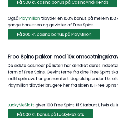
Få 500 kr. casino bonus på CasinoAndFriends
Også
Playmillion
tilbyder en 100% bonus på mellem 100 o
gange bonussen og gevinter af Free Spins.
Få 200 kr. casino bonus på PlayMillion
Free Spins pakker med 10x omsætningskra
De sidste casinoer på listen har ændret deres indbetali
form af Free Spins. Gevinsterne fra dine Free Spins sk
indtil spilkravet er gennemført, dog aldrig under 1 kr. ell
Playmillion tilbyder brugere her fra siden 101 Free Spin
LuckyMeSlots
giver 100 Free Spins til Starburst, hvis du 
Få 500 kr. bonus på LuckyMeSlots