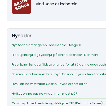
Vind uden at indbetale
Nyheder
Nyt fodboldmangerspil hos Betinia - Mega 11
Free Spins hjul og Lykkehjul på online casinoer i Danmark
Free Spins Søndag: Sidste chance for at få denne uges cas
Sneaky Slots lanceret hos Royal Casino - nye spilleautomater
Live Casino vs virtuelt Casino - hvad er forskellen?
Hvilket online casino vinder man mest på?
Casinospil med bedste og dårligste RTP (Return to Player)