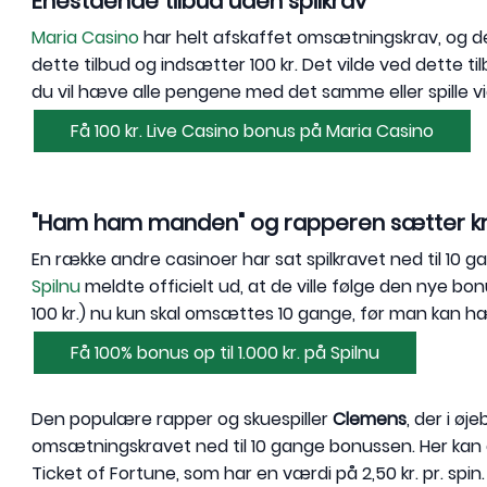
Enestående tilbud uden spilkrav
Maria Casino
har helt afskaffet omsætningskrav, og det h
dette tilbud og indsætter 100 kr. Det vilde ved dette ti
du vil hæve alle pengene med det samme eller spille vi
Få 100 kr. Live Casino bonus på Maria Casino
"Ham ham manden" og rapperen sætter k
En række andre casinoer har sat spilkravet ned til 10
Spilnu
meldte officielt ud, at de ville følge den nye bon
100 kr.) nu kun skal omsættes 10 gange, før man kan h
Få 100% bonus op til 1.000 kr. på Spilnu
Den populære rapper og skuespiller
Clemens
, der i ø
omsætningskravet ned til 10 gange bonussen. Her kan d
Ticket of Fortune, som har en værdi på 2,50 kr. pr. sp