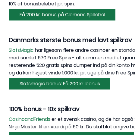
10% af bonusbeløbet pr. spin.
Få 200 kr. bonus på Clemens Spillehal
Danmarks største bonus med lavt spilkrav
SlotsMagic
har ligesom flere andre casinoer en standa
med samlet 570 Free Spins - alt sammen med et genne
resterende 520 gratis spins dumper ind på din konto hv
og du kan højest vinde 1.000 kr. pr. uge på dine Free Spi
Slotsmagic bonus: Få 200 kr. bonus
100% bonus - 10x spilkrav
CasinoandFriends
er et svensk casino, og de har også s
Ninja Master til en værdi på 50 kr. Du skal blot angive