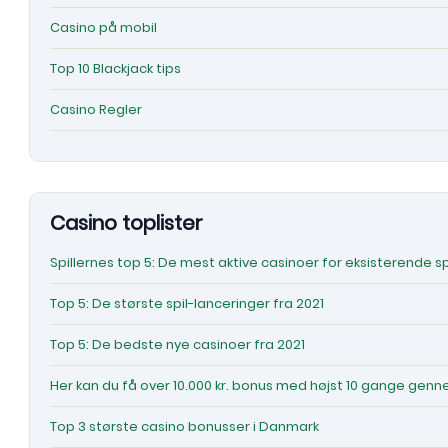
Casino på mobil
Top 10 Blackjack tips
Casino Regler
Casino toplister
Spillernes top 5: De mest aktive casinoer for eksisterende sp
Top 5: De største spil-lanceringer fra 2021
Top 5: De bedste nye casinoer fra 2021
Her kan du få over 10.000 kr. bonus med højst 10 gange genn
Top 3 største casino bonusser i Danmark