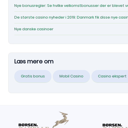
Nye bonusregler: Se hvilke velkomstbonusser der er blevet
De største casino nyheder i 2019: Danmark fik disse nye casi
Nye danske casinoer
Læs mere om
Gratis bonus
Mobil Casino
Casino ekspert