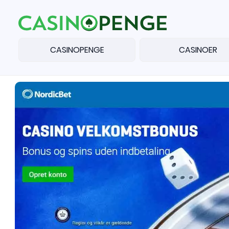
CASINOPENGE
CASINOER