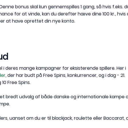
 Denne bonus skal kun gennemspilles 1 gang, så hvis f.eks. d
e for at vinde, kan du derefter hæve dine 100 kr., hvis du
fter at have oprettet din nye konto.
ud
el i deres mange kampagner for eksisterende spillere. Her i
der
, der har budt på Free Spins, konkurrencer, og i dag - 21.
 10 Free Spins.
 et bredt udvalg af både danske og internationale kampe 
ampe.
lers, uanset om du er til blackjack, roulette eller Baccarat,