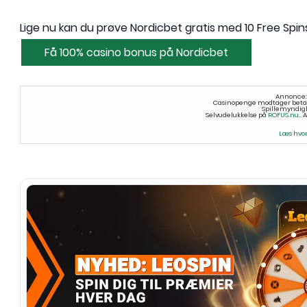
Lige nu kan du prøve Nordicbet gratis med 10 Free Spins 
Få 100% casino bonus på Nordicbet
Annonce: 
Casinopenge modtager betali
Spillemyndig
Selvudelukkelse på
ROFUS.nu.
. 
Læs hvor