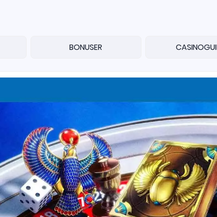
BONUSER
CASINOGUI