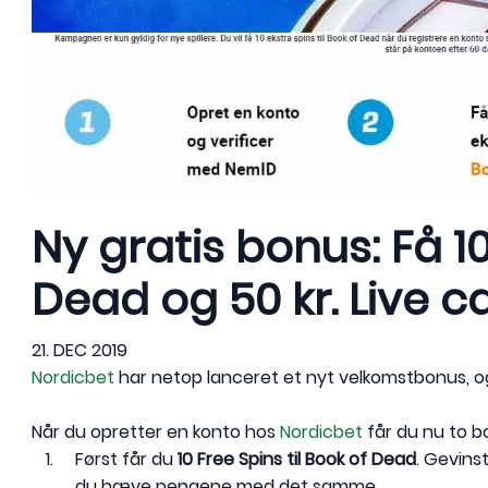
Ny gratis bonus: Få 10
Dead og 50 kr. Live 
21. DEC 2019
Nordicbet
har netop lanceret et nyt velkomstbonus, og 
Når du opretter en konto hos
Nordicbet
får du nu to b
Først får du
10 Free Spins til Book of Dead
. Gevins
du hæve pengene med det samme.