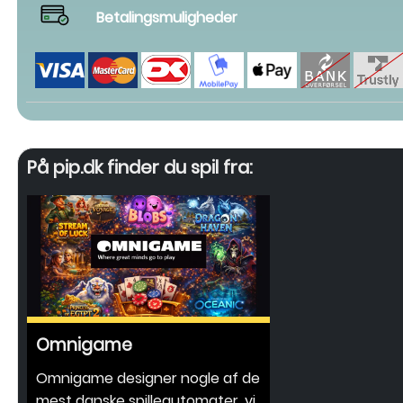
Betalingsmuligheder
På pip.dk finder du spil fra:
Omnigame
Omnigame designer nogle af de
mest danske spilleautomater, vi