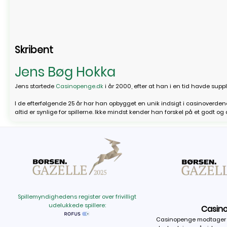
Skribent
Jens Bøg Hokka
Jens startede
Casinopenge.dk
i år 2000, efter at han i en tid havde sup
I de efterfølgende 25 år har han opbygget en unik indsigt i casinoverdene
altid er synlige for spillerne. Ikke mindst kender han forskel på et godt og 
Spillemyndighedens register over frivilligt
udelukkede spillere:
Casin
Casinopenge modtager b