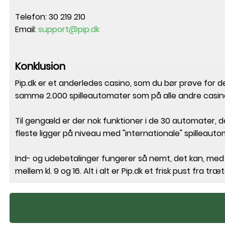
Telefon: 30 219 210
Email:
support@pip.dk
Konklusion
Pip.dk er et anderledes casino, som du bør prøve for 
samme 2.000 spilleautomater som på alle andre casin
Til gengæld er der nok funktioner i de 30 automater, de
fleste ligger på niveau med "internationale" spilleautom
Ind- og udebetalinger fungerer så nemt, det kan, med 
mellem kl. 9 og 16. Alt i alt er Pip.dk et frisk pust fra