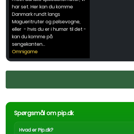
har set. Her kan du komme
Danmark rundt langs
Magueritruter og pølsevogne,
eller - hvis du er i humør til det -
kan du komme på
sengekanten...
Omnigame
Spørgsmål om pip.dk
Hvad er Pip.dk?