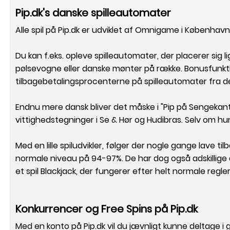
Pip.dk's danske spilleautomater
Alle spil på Pip.dk er udviklet af Omnigame i København,
Du kan f.eks. opleve spilleautomater, der placerer sig l
pølsevogne eller danske mønter på række. Bonusfunktion
tilbagebetalingsprocenterne på spilleautomater fra de 
Endnu mere dansk bliver det måske i "Pip på Sengekante
vittighedstegninger i Se & Hør og Hudibras. Selv om hun
Med en lille spiludvikler, følger der nogle gange lave
normale niveau på 94-97%. De har dog også adskillige a
et spil Blackjack, der fungerer efter helt normale regl
Konkurrencer og Free Spins på Pip.dk
Med en konto på Pip.dk vil du jævnligt kunne deltage i 