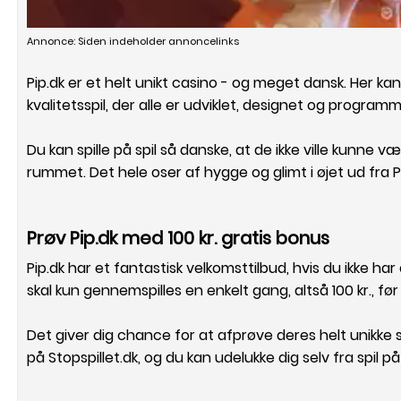
Annonce: Siden indeholder annoncelinks
Pip.dk er et helt unikt casino - og meget dansk. Her ka
kvalitetsspil, der alle er udviklet, designet og progra
Du kan spille på spil så danske, at de ikke ville kunne
rummet. Det hele oser af hygge og glimt i øjet ud fra Pi
Prøv Pip.dk med 100 kr. gratis bonus
Pip.dk har et fantastisk velkomsttilbud, hvis du ikke h
skal kun gennemspilles en enkelt gang, altså 100 kr., f
Det giver dig chance for at afprøve deres helt unikke 
på Stopspillet.dk, og du kan udelukke dig selv fra spil p