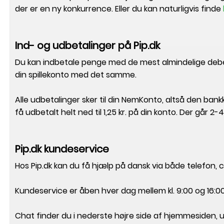
der er en ny konkurrence. Eller du kan naturligvis finde
Ind- og udbetalinger på Pip.dk
Du kan indbetale penge med de mest almindelige debet-
din spillekonto med det samme.
Alle udbetalinger sker til din NemKonto, altså den ban
få udbetalt helt ned til 1,25 kr. på din konto. Der går 
Pip.dk kundeservice
Hos Pip.dk kan du få hjælp på dansk via både telefon, 
Kundeservice er åben hver dag mellem kl. 9:00 og 16:00
Chat finder du i nederste højre side af hjemmesiden, 