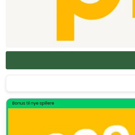
Bonus til nye spillere